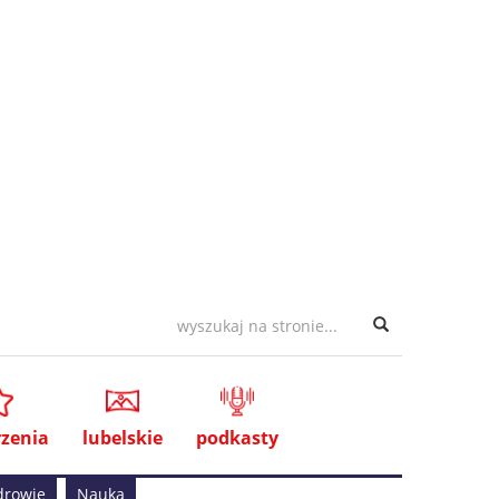
zenia
lubelskie
podkasty
drowie
Nauka