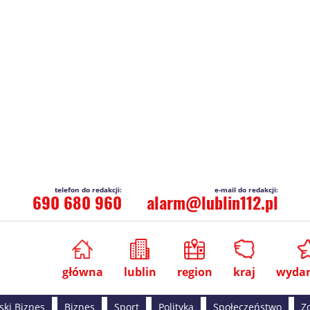
690 680 960
alarm@lublin112.pl
główna
lublin
region
kraj
wydar
ski Biznes
Biznes
Sport
Polityka
Społeczeństwo
Z