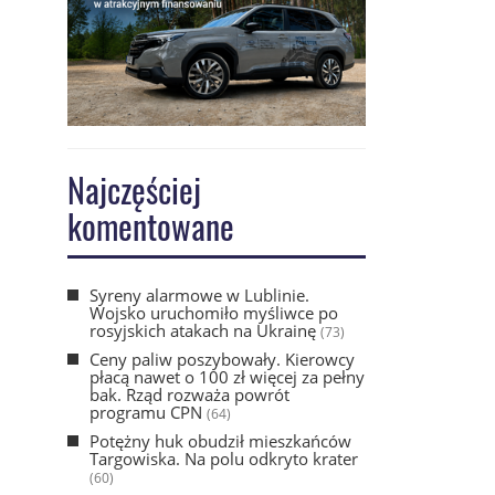
Najczęściej
komentowane
Syreny alarmowe w Lublinie.
Wojsko uruchomiło myśliwce po
rosyjskich atakach na Ukrainę
(73)
Ceny paliw poszybowały. Kierowcy
płacą nawet o 100 zł więcej za pełny
bak. Rząd rozważa powrót
programu CPN
(64)
Potężny huk obudził mieszkańców
Targowiska. Na polu odkryto krater
(60)