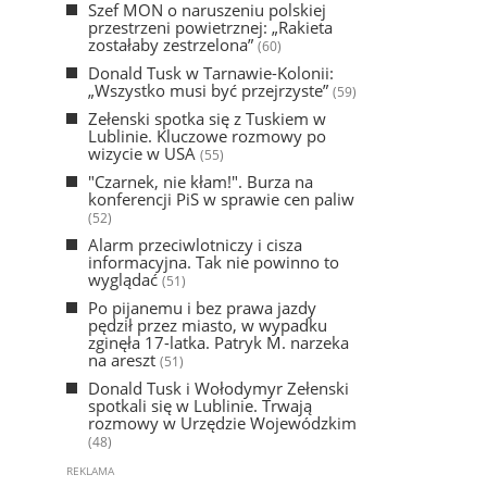
Szef MON o naruszeniu polskiej
przestrzeni powietrznej: „Rakieta
zostałaby zestrzelona”
(60)
Donald Tusk w Tarnawie-Kolonii:
„Wszystko musi być przejrzyste”
(59)
Zełenski spotka się z Tuskiem w
Lublinie. Kluczowe rozmowy po
wizycie w USA
(55)
"Czarnek, nie kłam!". Burza na
konferencji PiS w sprawie cen paliw
(52)
Alarm przeciwlotniczy i cisza
informacyjna. Tak nie powinno to
wyglądać
(51)
Po pijanemu i bez prawa jazdy
pędził przez miasto, w wypadku
zginęła 17-latka. Patryk M. narzeka
na areszt
(51)
Donald Tusk i Wołodymyr Zełenski
spotkali się w Lublinie. Trwają
rozmowy w Urzędzie Wojewódzkim
(48)