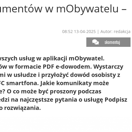
umentów w mObywatelu –
08:52 13-04-2025
|
Autor: redakcja
skomentuj
szych usług w aplikacji mObywatel.
ów w formacie PDF e-dowodem. Wystarczy
mi w usłudze i przyłożyć dowód osobisty z
FC smartfona. Jakie komunikaty może
e? O co może być proszony podczas
i na najczęstsze pytania o usługę Podpisz
o rozwiązania.