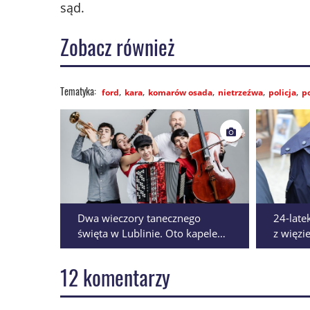
sąd.
Zobacz również
ford
kara
komarów osada
nietrzeźwa
policja
p
Dwa wieczory tanecznego
24-late
święta w Lublinie. Oto kapele
z więzi
Re:tradycji 2026
z Polski
12 komentarzy