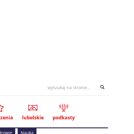
zenia
lubelskie
podkasty
drowie
Nauka