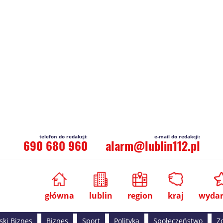
690 680 960
alarm@lublin112.pl
główna
lublin
region
kraj
wydar
ski Biznes
Biznes
Sport
Polityka
Społeczeństwo
Z