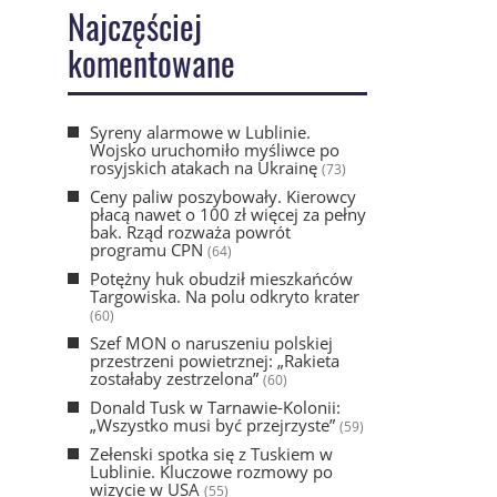
Najczęściej
komentowane
Syreny alarmowe w Lublinie.
Wojsko uruchomiło myśliwce po
rosyjskich atakach na Ukrainę
(73)
Ceny paliw poszybowały. Kierowcy
płacą nawet o 100 zł więcej za pełny
bak. Rząd rozważa powrót
programu CPN
(64)
Potężny huk obudził mieszkańców
Targowiska. Na polu odkryto krater
(60)
Szef MON o naruszeniu polskiej
przestrzeni powietrznej: „Rakieta
zostałaby zestrzelona”
(60)
Donald Tusk w Tarnawie-Kolonii:
„Wszystko musi być przejrzyste”
(59)
Zełenski spotka się z Tuskiem w
Lublinie. Kluczowe rozmowy po
wizycie w USA
(55)