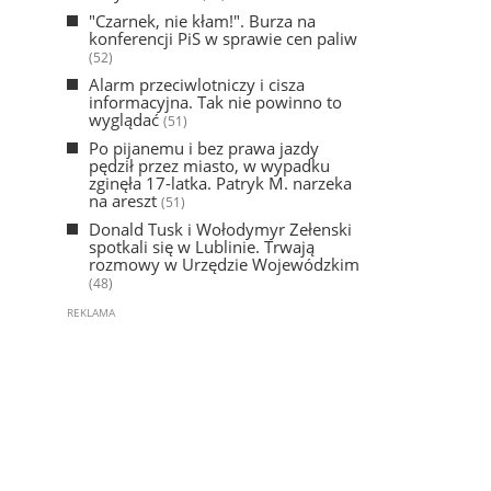
"Czarnek, nie kłam!". Burza na
konferencji PiS w sprawie cen paliw
(52)
Alarm przeciwlotniczy i cisza
informacyjna. Tak nie powinno to
wyglądać
(51)
Po pijanemu i bez prawa jazdy
pędził przez miasto, w wypadku
zginęła 17-latka. Patryk M. narzeka
na areszt
(51)
Donald Tusk i Wołodymyr Zełenski
spotkali się w Lublinie. Trwają
rozmowy w Urzędzie Wojewódzkim
(48)