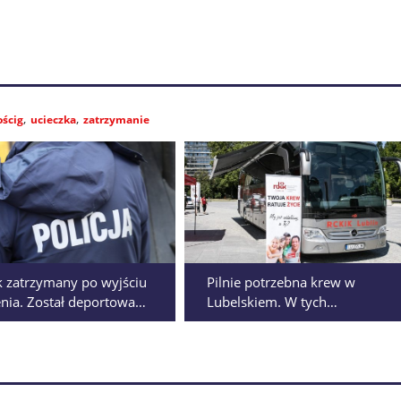
ościg
ucieczka
zatrzymanie
k zatrzymany po wyjściu
Pilnie potrzebna krew w
enia. Został deportowany
Lubelskiem. W tych
miejscowościach pojawią się
mobilne punkty poboru