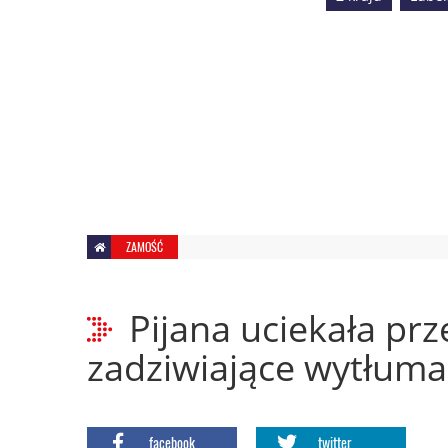
ZAMOŚĆ
Pijana uciekała prz
zadziwiające wytłuma
facebook
twitter