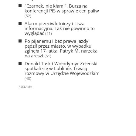
"Czarnek, nie kłam!". Burza na
konferencji PiS w sprawie cen paliw
(52)
Alarm przeciwlotniczy i cisza
informacyjna. Tak nie powinno to
wyglądać
(51)
Po pijanemu i bez prawa jazdy
pędził przez miasto, w wypadku
zginęła 17-latka. Patryk M. narzeka
na areszt
(51)
Donald Tusk i Wołodymyr Zełenski
spotkali się w Lublinie. Trwają
rozmowy w Urzędzie Wojewódzkim
(48)