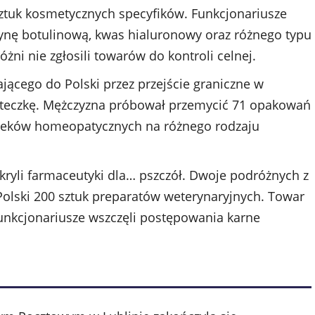
ztuk kosmetycznych specyfików. Funkcjonariusze
ksynę botulinową, kwas hialuronowy oraz różnego typu
żni nie zgłosili towarów do kontroli celnej.
jącego do Polski przez przejście graniczne w
eczkę. Mężczyzna próbował przemycić 71 opakowań
leków homeopatycznych na różnego rodzaju
yli farmaceutyki dla… pszczół. Dwoje podróżnych z
Polski 200 sztuk preparatów weterynaryjnych. Towar
unkcjonariusze wszczęli postępowania karne