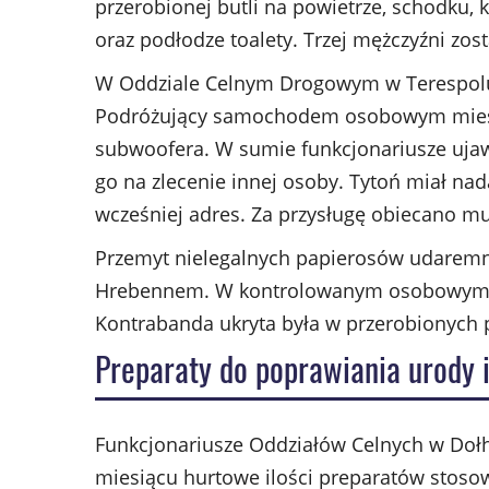
przerobionej butli na powietrze, schodku, 
oraz podłodze toalety. Trzej mężczyźni zost
W Oddziale Celnym Drogowym w Terespolu fu
Podróżujący samochodem osobowym mieszk
subwoofera. W sumie funkcjonariusze ujawni
go na zlecenie innej osoby. Tytoń miał n
wcześniej adres. Za przysługę obiecano m
Przemyt nielegalnych papierosów udaremni
Hrebennem. W kontrolowanym osobowym fo
Kontrabanda ukryta była w przerobionych 
Preparaty do poprawiania urody 
Funkcjonariusze Oddziałów Celnych w Doł
miesiącu hurtowe ilości preparatów stoso