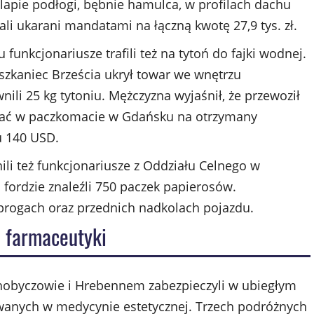
klapie podłogi, bębnie hamulca, w profilach dachu
ali ukarani mandatami na łączną kwotę 27,9 tys. zł.
nkcjonariusze trafili też na tytoń do fajki wodnej.
aniec Brześcia ukrył towar we wnętrzu
li 25 kg tytoniu. Mężczyzna wyjaśnił, że przewoził
adać w paczkomacie w Gdańsku na otrzymany
u 140 USD.
li też funkcjonariusze z Oddziału Celnego w
rdzie znaleźli 750 paczek papierosów.
progach oraz przednich nadkolach pojazdu.
i farmaceutyki
hobyczowie i Hrebennem zabezpieczyli w ubiegłym
wanych w medycynie estetycznej. Trzech podróżnych