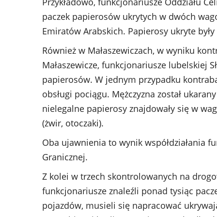
Przykładowo, funkcjonariusze Oddziału Ce
paczek papierosów ukrytych w dwóch wago
Emiratów Arabskich. Papierosy ukryte były
Również w Małaszewiczach, w wyniku kontr
Małaszewicze, funkcjonariusze lubelskiej S
papierosów. W jednym przypadku kontrab
obsługi pociągu. Mężczyzna został ukaran
nielegalne papierosy znajdowały się w wa
(żwir, otoczaki).
Oba ujawnienia to wynik współdziałania fu
Granicznej.
Z kolei w trzech skontrolowanych na drog
funkcjonariusze znaleźli ponad tysiąc pacz
pojazdów, musieli się napracować ukrywaj