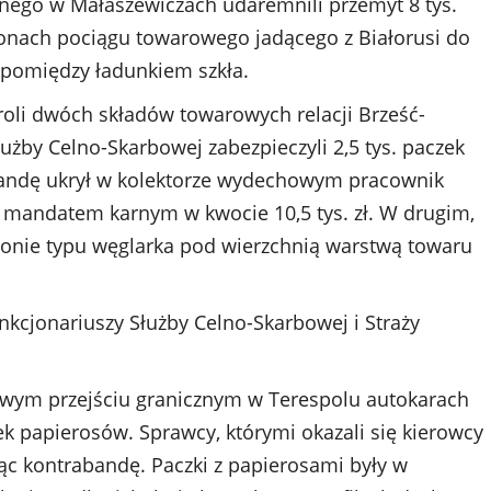
lnego w Małaszewiczach udaremnili przemyt 8 tys.
nach pociągu towarowego jadącego z Białorusi do
 pomiędzy ładunkiem szkła.
oli dwóch składów towarowych relacji Brześć-
łużby Celno-Skarbowej zabezpieczyli 2,5 tys. paczek
andę ukrył w kolektorze wydechowym pracownik
y mandatem karnym w kwocie 10,5 tys. zł. W drugim,
gonie typu węglarka pod wierzchnią warstwą towaru
nkcjonariuszy Służby Celno-Skarbowej i Straży
owym przejściu granicznym w Terespolu autokarach
ek papierosów. Sprawcy, którymi okazali się kierowcy
ąc kontrabandę. Paczki z papierosami były w