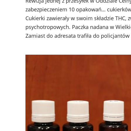
Rewizja jednej z przesyłek w Oddziale Cel
zabezpieczeniem 10 opakowań… cukierków. J
Cukierki zawierały w swoim składzie THC, 
psychotropowych. Paczka nadana w Wielkie
Zamiast do adresata trafiła do policjantów 