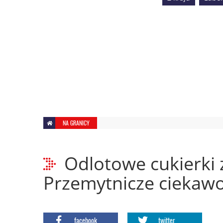
NA GRANICY
Odlotowe cukierki z
Przemytnicze ciekawos
facebook
twitter