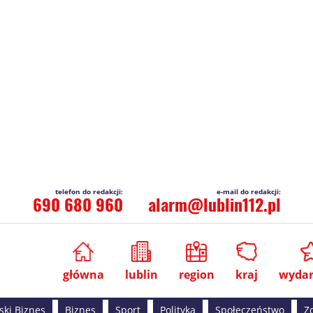
690 680 960
alarm@lublin112.pl
główna
lublin
region
kraj
wydar
ski Biznes
Biznes
Sport
Polityka
Społeczeństwo
Z