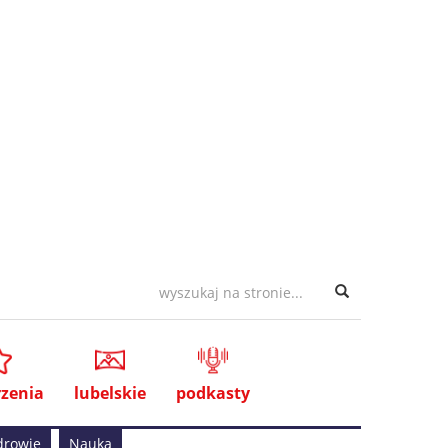
zenia
lubelskie
podkasty
drowie
Nauka