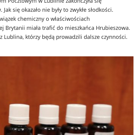
nym Pocztowym w Lublinie zakończyła się
ak się okazało nie były to zwykłe słodkości.
związek chemiczny o właściwościach
j Brytanii miała trafić do mieszkańca Hrubieszowa.
z Lublina, którzy będą prowadzili dalsze czynności.