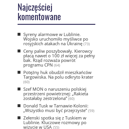
Najczęściej
komentowane
Syreny alarmowe w Lublinie.
Wojsko uruchomiło myśliwce po
rosyjskich atakach na Ukrainę
(73)
Ceny paliw poszybowały. Kierowcy
płacą nawet o 100 zł więcej za pełny
bak. Rząd rozważa powrót
programu CPN
(64)
Potężny huk obudził mieszkańców
Targowiska. Na polu odkryto krater
(60)
Szef MON o naruszeniu polskiej
przestrzeni powietrznej: „Rakieta
zostałaby zestrzelona”
(60)
Donald Tusk w Tarnawie-Kolonii:
„Wszystko musi być przejrzyste”
(59)
Zełenski spotka się z Tuskiem w
Lublinie. Kluczowe rozmowy po
wizycie w USA
(55)