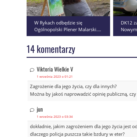
W Rykach odbędzie się
DK12 z
Ogólnopolski Plener Malarski.
Nowym 
Zapisy wciąż trwają
obu ki
14 komentarzy
Viktoria Wielkie V
1 września 2023 o 01:21
Zagrożenie dla jego życia, czy dla innych?
Można by jakoś naprowadzić opinię publiczną, czy 
jun
1 września 2023 o 03:34
dokładnie, jakim zagrożeniem dla jego życia jest od
dlaczego policja puszcza takie bzdury w eter?