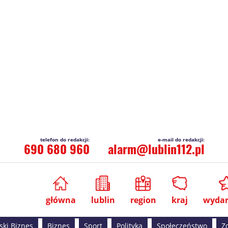
690 680 960
alarm@lublin112.pl
główna
lublin
region
kraj
wydar
ski Biznes
Biznes
Sport
Polityka
Społeczeństwo
Z