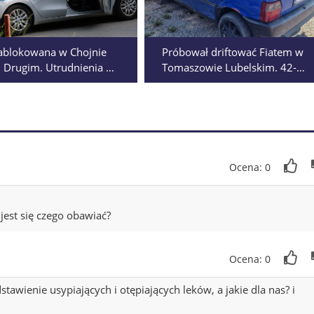
ablokowana w Chojnie
Próbował driftować Fiatem w
Drugim. Utrudnienia w
Tomaszowie Lubelskim. 42-
erunkach
latek miał ponad 1,5 promila
alkoholu
Ocena: 0
jest się czego obawiać?
Ocena: 0
stawienie usypiających i otępiających leków, a jakie dla nas? i