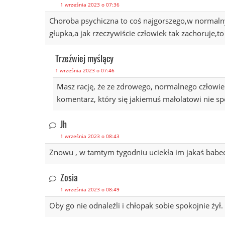
1 września 2023 o 07:36
Choroba psychiczna to coś najgorszego,w normalny
głupka,a jak rzeczywiście człowiek tak zachoruje,t
Trzeźwiej myślący
1 września 2023 o 07:46
Masz rację, że ze zdrowego, normalnego człowieka
komentarz, który się jakiemuś małolatowi nie s
Jh
1 września 2023 o 08:43
Znowu , w tamtym tygodniu uciekła im jakaś babecz
Zosia
1 września 2023 o 08:49
Oby go nie odnaleźli i chłopak sobie spokojnie żył.