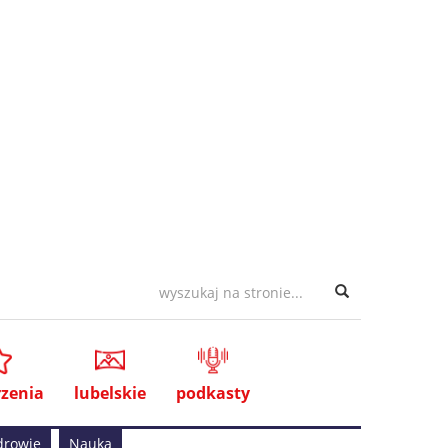
zenia
lubelskie
podkasty
drowie
Nauka