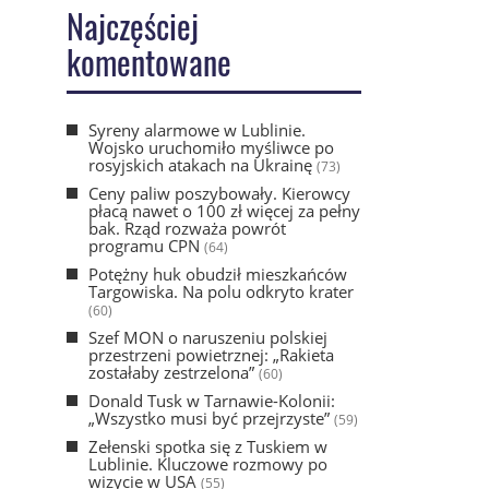
Najczęściej
komentowane
Syreny alarmowe w Lublinie.
Wojsko uruchomiło myśliwce po
rosyjskich atakach na Ukrainę
(73)
Ceny paliw poszybowały. Kierowcy
płacą nawet o 100 zł więcej za pełny
bak. Rząd rozważa powrót
programu CPN
(64)
Potężny huk obudził mieszkańców
Targowiska. Na polu odkryto krater
(60)
Szef MON o naruszeniu polskiej
przestrzeni powietrznej: „Rakieta
zostałaby zestrzelona”
(60)
Donald Tusk w Tarnawie-Kolonii:
„Wszystko musi być przejrzyste”
(59)
Zełenski spotka się z Tuskiem w
Lublinie. Kluczowe rozmowy po
wizycie w USA
(55)