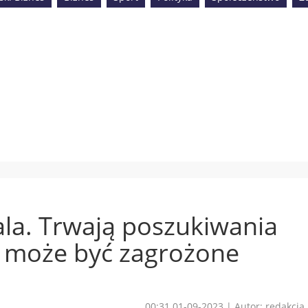
tala. Trwają poszukiwania
e może być zagrożone
00:31 01-09-2023
|
Autor: redakcja