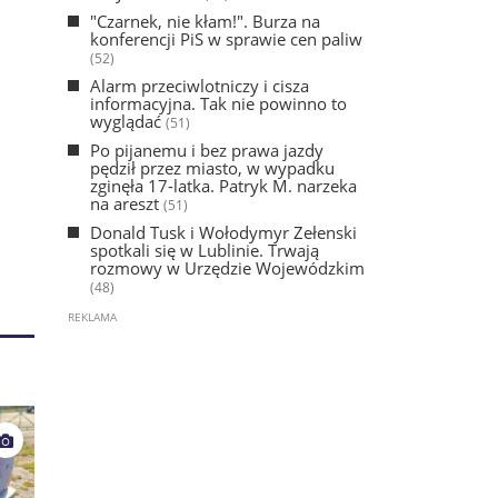
"Czarnek, nie kłam!". Burza na
konferencji PiS w sprawie cen paliw
(52)
Alarm przeciwlotniczy i cisza
informacyjna. Tak nie powinno to
wyglądać
(51)
Po pijanemu i bez prawa jazdy
pędził przez miasto, w wypadku
zginęła 17-latka. Patryk M. narzeka
na areszt
(51)
Donald Tusk i Wołodymyr Zełenski
spotkali się w Lublinie. Trwają
rozmowy w Urzędzie Wojewódzkim
(48)