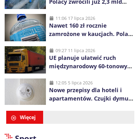
Polacy zwrócili już 2,3 mld
opakowań
11:06 17 lipca 2026
Nawet 160 zł rocznie
zamrożone w kaucjach. Polacy
mogą tracić pieniądze przez
vouchery
09:27 11 lipca 2026
UE planuje ułatwić ruch
międzynarodowy 60-tonowych
ciężarówek. Kolej obawia się
konkurencji
12:05 5 lipca 2026
Nowe przepisy dla hoteli i
apartamentów. Czujki dymu
są już obowiązkowe
Więcej
Sport