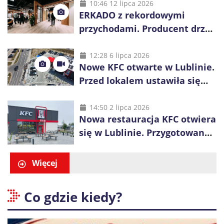
10:46 12 lipca 2026
ERKADO z rekordowymi
przychodami. Producent drzwi
świętuje 50-lecie i przyspiesza
inwestycje
12:28 6 lipca 2026
Nowe KFC otwarte w Lublinie.
Przed lokalem ustawiła się
długa kolejka
14:50 2 lipca 2026
Nowa restauracja KFC otwiera
się w Lublinie. Przygotowano
promocje dla pierwszych gości
Więcej
Co gdzie kiedy?