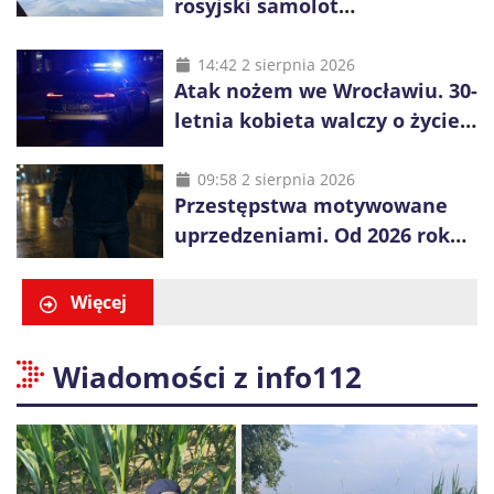
rosyjski samolot
rozpoznawczy nad Bałtykiem
14:42 2 sierpnia 2026
Atak nożem we Wrocławiu. 30-
letnia kobieta walczy o życie,
zatrzymano 18-letniego
obywatela Ukrainy
09:58 2 sierpnia 2026
Przestępstwa motywowane
uprzedzeniami. Od 2026 roku
obowiązują nowe zasady
liczenia danych
Więcej
Wiadomości z info112