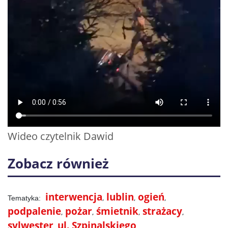
Wideo czytelnik Dawid
Zobacz również
interwencja
lublin
ogień
podpalenie
pożar
śmietnik
strażacy
sylwester
ul. Szpinalskiego