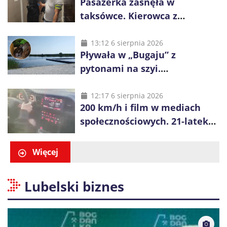
Pasażerka zasnęła w
taksówce. Kierowca z
Kazachstanu miał wywieźć ją
na obrzeża Wrocławia
13:12 6 sierpnia 2026
Pływała w „Bugaju” z
pytonami na szyi.
Interweniowała policja
12:17 6 sierpnia 2026
200 km/h i film w mediach
społecznościowych. 21-latek
dostał 6 tys. zł mandatów
Więcej
Lubelski biznes