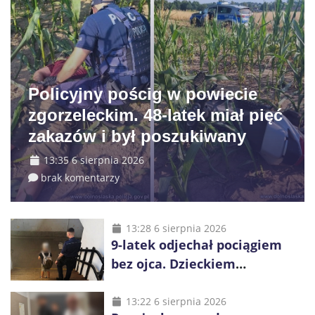
Policyjny pościg w powiecie
zgorzeleckim. 48-latek miał pięć
zakazów i był poszukiwany
13:35 6 sierpnia 2026
brak komentarzy
13:28 6 sierpnia 2026
9-latek odjechał pociągiem
bez ojca. Dzieckiem
zaopiekowali się pasażerowie
i kierownik składu
13:22 6 sierpnia 2026