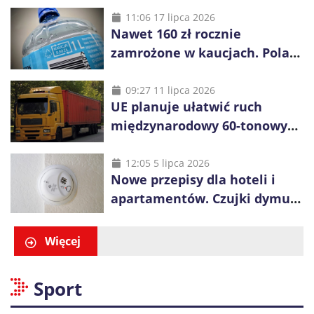
11:06 17 lipca 2026
Nawet 160 zł rocznie
zamrożone w kaucjach. Polacy
mogą tracić pieniądze przez
vouchery
09:27 11 lipca 2026
UE planuje ułatwić ruch
międzynarodowy 60-tonowych
ciężarówek. Kolej obawia się
konkurencji
12:05 5 lipca 2026
Nowe przepisy dla hoteli i
apartamentów. Czujki dymu
są już obowiązkowe
Więcej
Sport