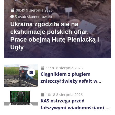
08:49 9 sierpnia 2026
5 osób skomentowało
Ukraina zgodziła się na
ekshumacje polskich ofiar.
Prace obejmą Hutę Pieniacką i
Ugły
11:36 8 sierpnia 2026
Ciągnikiem z pługiem
zniszczył świeży asfalt w
Gliwicach. Policja zatrzymała
60-latka
10:18 8 sierpnia 2026
KAS ostrzega przed
fałszywymi wiadomościami o
zwrocie podatku. Oszuści dają