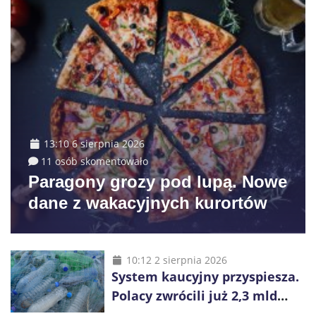
13:10 6 sierpnia 2026
11 osób skomentowało
Paragony grozy pod lupą. Nowe
dane z wakacyjnych kurortów
10:12 2 sierpnia 2026
System kaucyjny przyspiesza.
Polacy zwrócili już 2,3 mld
opakowań