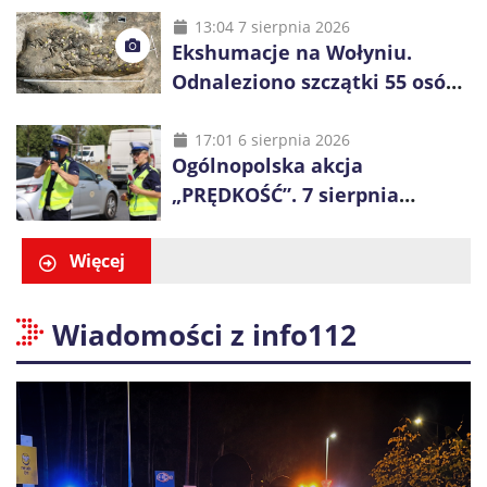
48 godzin
13:04 7 sierpnia 2026
Ekshumacje na Wołyniu.
Odnaleziono szczątki 55 osób,
niemal połowa to dzieci
17:01 6 sierpnia 2026
Ogólnopolska akcja
„PRĘDKOŚĆ”. 7 sierpnia
policjanci ruszą z kontrolami
Więcej
Wiadomości z info112