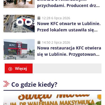
przychodami. Producent drzwi
świętuje 50-lecie i przyspiesza
inwestycje
12:28 6 lipca 2026
Nowe KFC otwarte w Lublinie.
Przed lokalem ustawiła się
długa kolejka
14:50 2 lipca 2026
Nowa restauracja KFC otwiera
się w Lublinie. Przygotowano
promocje dla pierwszych gości
Więcej
Co gdzie kiedy?