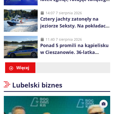
14-latka
14:07 7 sierpnia 2026
Cztery jachty zatonęły na
jeziorze Seksty. Na pokładach
było 37 osób, w tym 29
małoletnich
11:40 7 sierpnia 2026
Ponad 5 promili na kąpielisku
w Cieszanowie. 36-latka
wcześniej została wyciągnięta
z wody
Więcej
Lubelski biznes