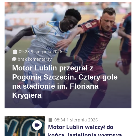
09:28 9 sierpnia 2026
brak komentarzy
Motor Lublin przegrał z
Pogonią Szczecin. Cztery gole
na stadionie im. Floriana
Krygiera
08:34 1 sierpnia 2026
Motor Lublin walczył do
końca. Jagiellonia wygrywa