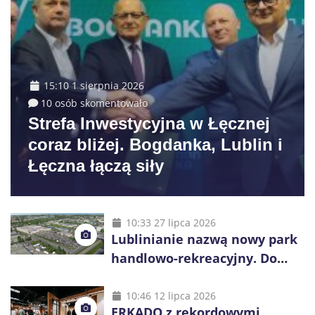
15:10 1 sierpnia 2026
10 osób skomentowało
Strefa Inwestycyjna w Łęcznej
coraz bliżej. Bogdanka, Lublin i
Łęczna łączą siły
10:33 27 lipca 2026
Lublinianie nazwą nowy park
handlowo-rekreacyjny. Do
wygrania 10 tys. zł
10:46 12 lipca 2026
ERKADO z rekordowymi