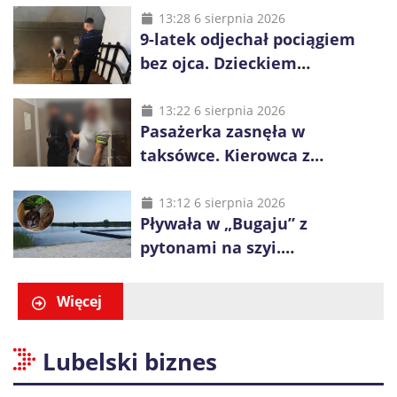
poszukiwany
13:28 6 sierpnia 2026
9-latek odjechał pociągiem
bez ojca. Dzieckiem
zaopiekowali się pasażerowie
i kierownik składu
13:22 6 sierpnia 2026
Pasażerka zasnęła w
taksówce. Kierowca z
Kazachstanu miał wywieźć ją
na obrzeża Wrocławia
13:12 6 sierpnia 2026
Pływała w „Bugaju” z
pytonami na szyi.
Interweniowała policja
Więcej
Lubelski biznes