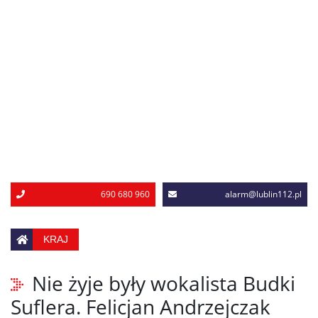
690 680 960
alarm@lublin112.pl
KRAJ
Nie żyje były wokalista Budki
Suflera. Felicjan Andrzejczak