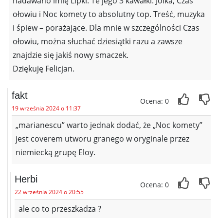
nadawano imię Lipki. Te jego 3 kawałki: Jolka, Czas
ołowiu i Noc komety to absolutny top. Treść, muzyka
i śpiew – porażające. Dla mnie w szczególności Czas
ołowiu, można słuchać dziesiątki razu a zawsze
znajdzie się jakiś nowy smaczek.
Dziękuję Felicjan.
fakt
Ocena: 0
19 września 2024 o 11:37
„marianescu” warto jednak dodać, że „Noc komety”
jest coverem utworu granego w oryginale przez
niemiecką grupę Eloy.
Herbi
Ocena: 0
22 września 2024 o 20:55
ale co to przeszkadza ?