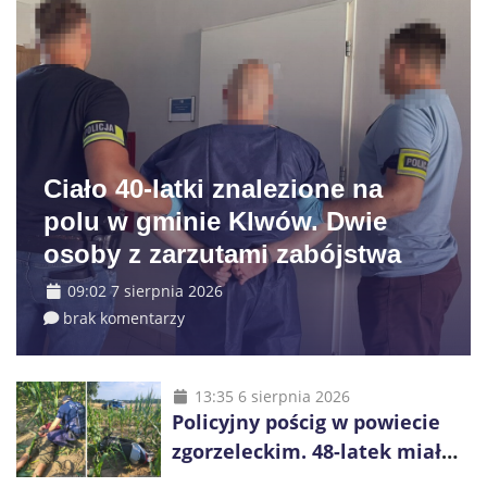
Ciało 40-latki znalezione na
polu w gminie Klwów. Dwie
osoby z zarzutami zabójstwa
09:02 7 sierpnia 2026
brak komentarzy
13:35 6 sierpnia 2026
Policyjny pościg w powiecie
zgorzeleckim. 48-latek miał
pięć zakazów i był