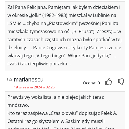
Żal Pana Felicjana. Pamiętam jak byłem dzieciakiem i
w okresie „Jolki” (1982-1983) mieszkał w Lublinie na
LSM-ie …chyba na „Piastowskim” (wcześniej Pani Iza
mieszkała tymczasowo na oś. „B. Prusa”). Zresztą… w
tamtych czasach często ich można było spotkać w tej
dzielnicy… . Panie Cugowski – tylko Ty Pan jeszcze nie
włączaj tego „V-tego biegu”. Włącz Pan „jedynkę” …
czas i tak cierpliwie poczeka…
marianescu
Ocena: 0
19 września 2024 o 02:25
Prawdziwy wokalista, a nie piejec jakich teraz
mnóstwo.
Kto teraz zaśpiewa „Czas ołowiu” dopisując Felek A.
Ostatni raz go słyszałem w Saskim gdy muszli