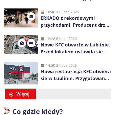
wygrania 10 tys. zł
10:46 12 lipca 2026
ERKADO z rekordowymi
przychodami. Producent drzwi
świętuje 50-lecie i przyspiesza
inwestycje
12:28 6 lipca 2026
Nowe KFC otwarte w Lublinie.
Przed lokalem ustawiła się
długa kolejka
14:50 2 lipca 2026
Nowa restauracja KFC otwiera
się w Lublinie. Przygotowano
promocje dla pierwszych gości
Więcej
Co gdzie kiedy?