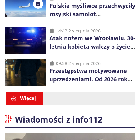
Polskie myśliwce przechwyciły
rosyjski samolot
rozpoznawczy nad Bałtykiem
14:42 2 sierpnia 2026
Atak nożem we Wrocławiu. 30-
letnia kobieta walczy o życie,
zatrzymano 18-letniego
obywatela Ukrainy
09:58 2 sierpnia 2026
Przestępstwa motywowane
uprzedzeniami. Od 2026 roku
obowiązują nowe zasady
liczenia danych
Więcej
Wiadomości z info112