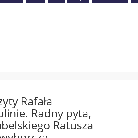
zyty Rafała
linie. Radny pyta,
ubelskiego Ratusza
 wyborczą