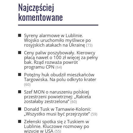
Najczęściej
komentowane
Syreny alarmowe w Lublinie.
Wojsko uruchomiło myśliwce po
rosyjskich atakach na Ukrainę
(73)
Ceny paliw poszybowały. Kierowcy
płacą nawet o 100 zł więcej za pełny
bak. Rząd rozważa powrót
programu CPN
(64)
Potężny huk obudził mieszkańców
Targowiska. Na polu odkryto krater
(60)
Szef MON o naruszeniu polskiej
przestrzeni powietrznej: „Rakieta
zostałaby zestrzelona”
(60)
Donald Tusk w Tarnawie-Kolonii:
„Wszystko musi być przejrzyste”
(59)
Zełenski spotka się z Tuskiem w
Lublinie. Kluczowe rozmowy po
wizycie w USA
(55)