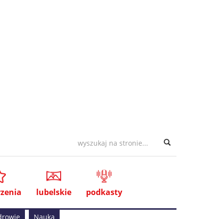
zenia
lubelskie
podkasty
drowie
Nauka