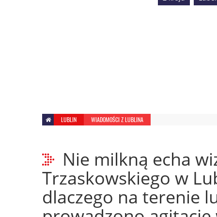
LUBLIN
WIADOMOŚCI Z LUBLINA
Nie milkną echa wi
Trzaskowskiego w Lub
dlaczego na terenie l
prowadzono agitację