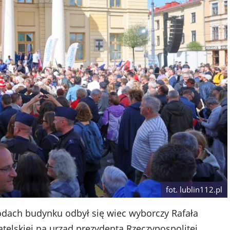
fot. lublin112.pl
odach budynku odbył się wiec wyborczy Rafała
telskiej na urząd prezydenta Rzeczypospolitej