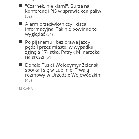
"Czarnek, nie kłam!". Burza na
konferencji PiS w sprawie cen paliw
(52)
Alarm przeciwlotniczy i cisza
informacyjna. Tak nie powinno to
wyglądać
(51)
Po pijanemu i bez prawa jazdy
pędził przez miasto, w wypadku
zginęła 17-latka. Patryk M. narzeka
na areszt
(51)
Donald Tusk i Wołodymyr Zełenski
spotkali się w Lublinie. Trwają
rozmowy w Urzędzie Wojewódzkim
(48)