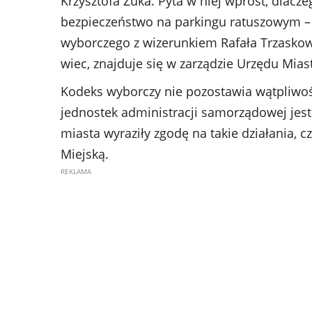
Krzysztofa Żuka. Pyta w niej wprost, dlacz
bezpieczeństwo na parkingu ratuszowym – 
wyborczego z wizerunkiem Rafała Trzaskows
wiec, znajduje się w zarządzie Urzędu Mias
Kodeks wyborczy nie pozostawia wątpliwośc
jednostek administracji samorządowej jest
miasta wyraziły zgodę na takie działania, 
Miejską.