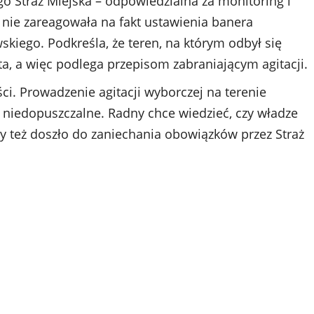
ego Straż Miejska – odpowiedzialna za monitoring i
nie zareagowała na fakt ustawienia banera
kiego. Podkreśla, że teren, na którym odbył się
ta, a więc podlega przepisom zabraniającym agitacji.
i. Prowadzenie agitacji wyborczej na terenie
 niedopuszczalne. Radny chce wiedzieć, czy władze
czy też doszło do zaniechania obowiązków przez Straż