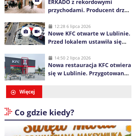
ERKADO z rekordowymi
przychodami. Producent drzwi
świętuje 50-lecie i przyspiesza
inwestycje
12:28 6 lipca 2026
Nowe KFC otwarte w Lublinie.
Przed lokalem ustawiła się
długa kolejka
14:50 2 lipca 2026
Nowa restauracja KFC otwiera
się w Lublinie. Przygotowano
promocje dla pierwszych gości
Więcej
Co gdzie kiedy?