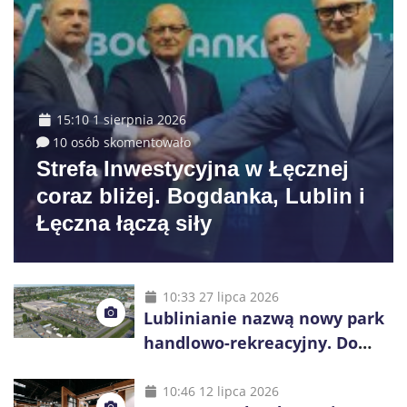
15:10 1 sierpnia 2026
10 osób skomentowało
Strefa Inwestycyjna w Łęcznej
coraz bliżej. Bogdanka, Lublin i
Łęczna łączą siły
10:33 27 lipca 2026
Lublinianie nazwą nowy park
handlowo-rekreacyjny. Do
wygrania 10 tys. zł
10:46 12 lipca 2026