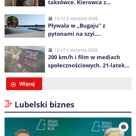
taksówce. Kierowca z
Kazachstanu miał wywieźć ją
na obrzeża Wrocławia
13:12 6 sierpnia 2026
Pływała w „Bugaju” z
pytonami na szyi.
Interweniowała policja
12:17 6 sierpnia 2026
200 km/h i film w mediach
społecznościowych. 21-latek
dostał 6 tys. zł mandatów
Więcej
Lubelski biznes