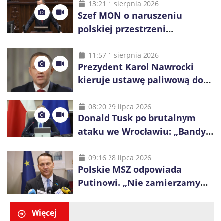
13:21 1 sierpnia 2026
Szef MON o naruszeniu
polskiej przestrzeni
powietrznej: „Rakieta
zostałaby zestrzelona”
11:57 1 sierpnia 2026
Prezydent Karol Nawrocki
kieruje ustawę paliwową do
Trybunału Konstytucyjnego.
Ostrzega przed podwyżkami
08:20 29 lipca 2026
Donald Tusk po brutalnym
ataku we Wrocławiu: „Bandyci
nie mogą dyktować zasad na
polskich ulicach”
09:16 28 lipca 2026
Polskie MSZ odpowiada
Putinowi. „Nie zamierzamy
wysuwać roszczeń wobec
Ukrainy”
Więcej