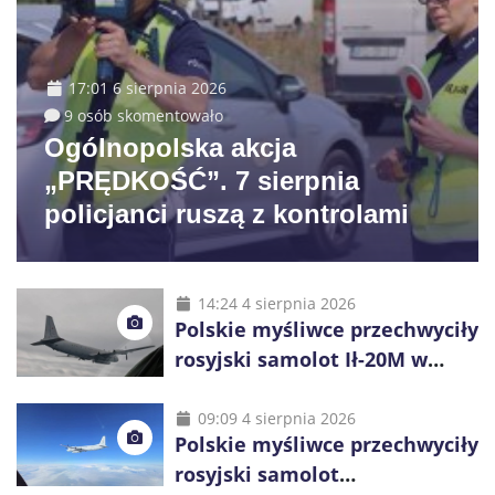
17:01 6 sierpnia 2026
9 osób skomentowało
Ogólnopolska akcja
„PRĘDKOŚĆ”. 7 sierpnia
policjanci ruszą z kontrolami
14:24 4 sierpnia 2026
Polskie myśliwce przechwyciły
rosyjski samolot Ił-20M w
pobliżu Koszalina
09:09 4 sierpnia 2026
Polskie myśliwce przechwyciły
rosyjski samolot