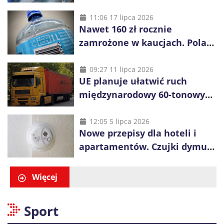
opakowań
11:06 17 lipca 2026
Nawet 160 zł rocznie
zamrożone w kaucjach. Polacy
mogą tracić pieniądze przez
vouchery
09:27 11 lipca 2026
UE planuje ułatwić ruch
międzynarodowy 60-tonowych
ciężarówek. Kolej obawia się
konkurencji
12:05 5 lipca 2026
Nowe przepisy dla hoteli i
apartamentów. Czujki dymu
są już obowiązkowe
Więcej
Sport