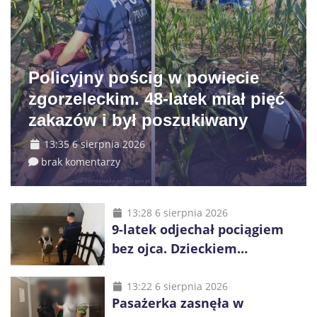
Policyjny pościg w powiecie
zgorzeleckim. 48-latek miał pięć
zakazów i był poszukiwany
13:35 6 sierpnia 2026
brak komentarzy
13:28 6 sierpnia 2026
9-latek odjechał pociągiem
bez ojca. Dzieckiem
zaopiekowali się pasażerowie
i kierownik składu
13:22 6 sierpnia 2026
Pasażerka zasnęła w