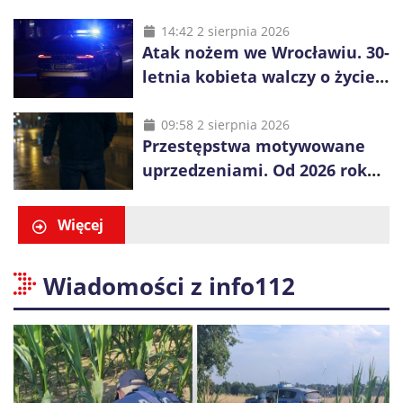
rozpoznawczy nad Bałtykiem
14:42 2 sierpnia 2026
Atak nożem we Wrocławiu. 30-
letnia kobieta walczy o życie,
zatrzymano 18-letniego
obywatela Ukrainy
09:58 2 sierpnia 2026
Przestępstwa motywowane
uprzedzeniami. Od 2026 roku
obowiązują nowe zasady
liczenia danych
Więcej
Wiadomości z info112