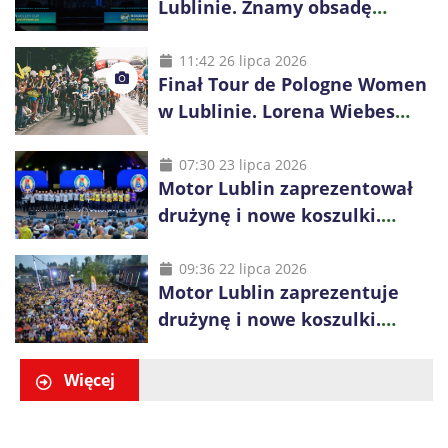
Lublinie. Znamy obsadę
Bogdanka Volley Cup 2026
11:42 26 lipca 2026
Finał Tour de Pologne Women
w Lublinie. Lorena Wiebes
broni prowadzenia
07:30 23 lipca 2026
Motor Lublin zaprezentował
drużynę i nowe koszulki.
Mariusz Misiura poprowadzi
zespół w sezonie 2026/27
09:36 22 lipca 2026
Motor Lublin zaprezentuje
drużynę i nowe koszulki.
Spotkanie z kibicami w
Ogrodzie Saskim
Więcej