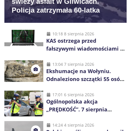
świeży asfalt w Gliwicach.
Policja zatrzymała 60-latka
10:18 8 sierpnia 2026
KAS ostrzega przed
fałszywymi wiadomościami o
zwrocie podatku. Oszuści dają
48 godzin
13:04 7 sierpnia 2026
Ekshumacje na Wołyniu.
Odnaleziono szczątki 55 osób,
niemal połowa to dzieci
17:01 6 sierpnia 2026
Ogólnopolska akcja
„PRĘDKOŚĆ”. 7 sierpnia
policjanci ruszą z kontrolami
14:24 4 sierpnia 2026