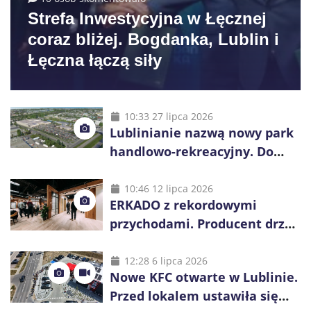
Strefa Inwestycyjna w Łęcznej
coraz bliżej. Bogdanka, Lublin i
Łęczna łączą siły
10:33 27 lipca 2026
Lublinianie nazwą nowy park
handlowo-rekreacyjny. Do
wygrania 10 tys. zł
10:46 12 lipca 2026
ERKADO z rekordowymi
przychodami. Producent drzwi
świętuje 50-lecie i przyspiesza
inwestycje
12:28 6 lipca 2026
Nowe KFC otwarte w Lublinie.
Przed lokalem ustawiła się