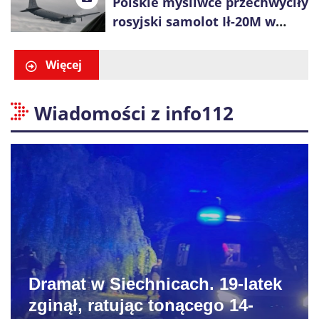
Polskie myśliwce przechwyciły
rosyjski samolot Ił-20M w
pobliżu Koszalina
Więcej
Wiadomości z info112
Dramat w Siechnicach. 19-latek
zginął, ratując tonącego 14-