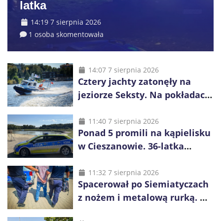
latka
14:19 7 sierpnia 2026
1 osoba skomentowała
14:07 7 sierpnia 2026
Cztery jachty zatonęły na
jeziorze Seksty. Na pokładach
było 37 osób, w tym 29
małoletnich
11:40 7 sierpnia 2026
Ponad 5 promili na kąpielisku
w Cieszanowie. 36-latka
wcześniej została wyciągnięta
z wody
11:32 7 sierpnia 2026
Spacerował po Siemiatyczach
z nożem i metalową rurką. W
plecaku miał skradziony