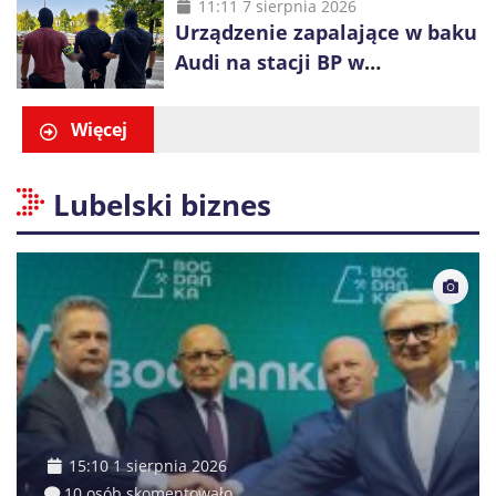
alkohol i perfumy
11:11 7 sierpnia 2026
Urządzenie zapalające w baku
Audi na stacji BP w
Swarzędzu. Zatrzymano
właściciela auta
Więcej
Lubelski biznes
15:10 1 sierpnia 2026
10 osób skomentowało