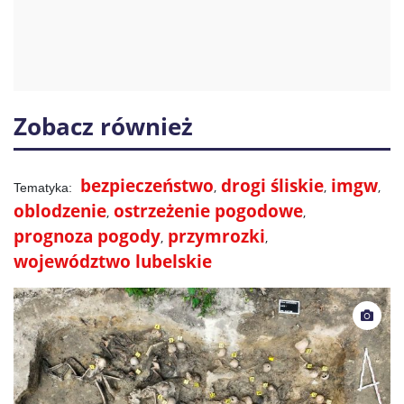
Zobacz również
bezpieczeństwo
drogi śliskie
imgw
oblodzenie
ostrzeżenie pogodowe
prognoza pogody
przymrozki
województwo lubelskie