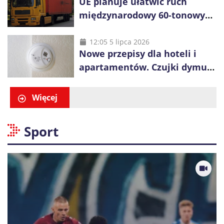
UE planuje ułatwić ruch
międzynarodowy 60-tonowych
ciężarówek. Kolej obawia się
konkurencji
12:05 5 lipca 2026
Nowe przepisy dla hoteli i
apartamentów. Czujki dymu
są już obowiązkowe
Więcej
Sport