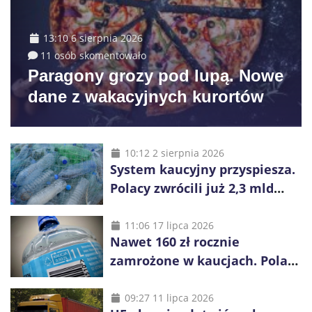
13:10 6 sierpnia 2026
11 osób skomentowało
Paragony grozy pod lupą. Nowe
dane z wakacyjnych kurortów
10:12 2 sierpnia 2026
System kaucyjny przyspiesza.
Polacy zwrócili już 2,3 mld
opakowań
11:06 17 lipca 2026
Nawet 160 zł rocznie
zamrożone w kaucjach. Polacy
mogą tracić pieniądze przez
vouchery
09:27 11 lipca 2026