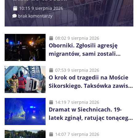
10:15 9 sierpnia 2026
brak komentarzy
08:02 9 sierpnia 2026
Oborniki. Zgłosili agresję
migrantów, sami zostali
zatrzymani. Policja ujawniła
proceder
07:53 9 sierpnia 2026
O krok od tragedii na Moście
Sikorskiego. Taksówka zawisła
kilka metrów nad Odrą
14:19 7 sierpnia 2026
Dramat w Siechnicach. 19-
latek zginął, ratując tonącego
14-latka
14:07 7 sierpnia 2026