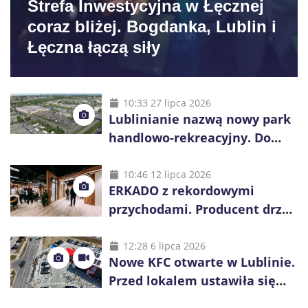
Strefa Inwestycyjna w Łęcznej
coraz bliżej. Bogdanka, Lublin i
Łęczna łączą siły
10:33 27 lipca 2026
Lublinianie nazwą nowy park
handlowo-rekreacyjny. Do
wygrania 10 tys. zł
10:46 12 lipca 2026
ERKADO z rekordowymi
przychodami. Producent drzwi
świętuje 50-lecie i przyspiesza
inwestycje
12:28 6 lipca 2026
Nowe KFC otwarte w Lublinie.
Przed lokalem ustawiła się
długa kolejka