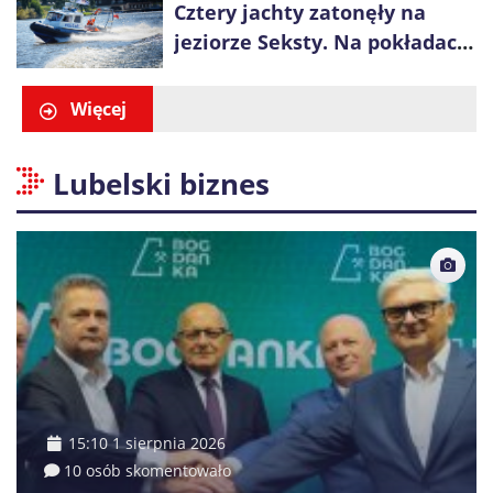
Cztery jachty zatonęły na
jeziorze Seksty. Na pokładach
było 37 osób, w tym 29
małoletnich
Więcej
Lubelski biznes
15:10 1 sierpnia 2026
10 osób skomentowało