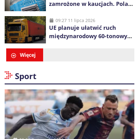
zamrożone w kaucjach. Polacy
mogą tracić pieniądze przez
vouchery
09:27 11 lipca 2026
UE planuje ułatwić ruch
międzynarodowy 60-tonowych
ciężarówek. Kolej obawia się
konkurencji
Więcej
Sport