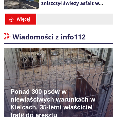
zniszczył świeży asfalt w
Gliwicach. Policja zatrzymała
60-latka
Więcej
Wiadomości z info112
Ponad 300 psów w
niewłaściwych warunkach w
Kielcach. 35-letni właściciel
trafił do aresztu