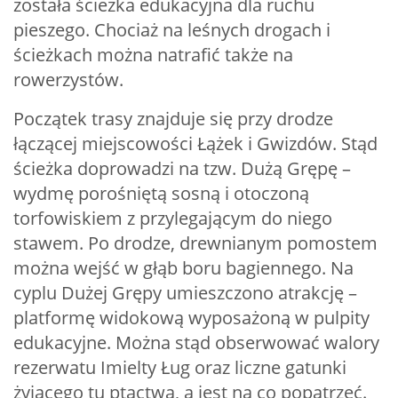
została ścieżka edukacyjna dla ruchu
pieszego. Chociaż na leśnych drogach i
ścieżkach można natrafić także na
rowerzystów.
Początek trasy znajduje się przy drodze
łączącej miejscowości Łążek i Gwizdów. Stąd
ścieżka doprowadzi na tzw. Dużą Grępę –
wydmę porośniętą sosną i otoczoną
torfowiskiem z przylegającym do niego
stawem. Po drodze, drewnianym pomostem
można wejść w głąb boru bagiennego. Na
cyplu Dużej Grępy umieszczono atrakcję –
platformę widokową wyposażoną w pulpity
edukacyjne. Można stąd obserwować walory
rezerwatu Imielty Ług oraz liczne gatunki
żyjącego tu ptactwa, a jest na co popatrzeć.