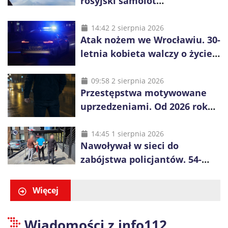
rosyjski samolot
rozpoznawczy nad Bałtykiem
14:42 2 sierpnia 2026
Atak nożem we Wrocławiu. 30-
letnia kobieta walczy o życie,
zatrzymano 18-letniego
obywatela Ukrainy
09:58 2 sierpnia 2026
Przestępstwa motywowane
uprzedzeniami. Od 2026 roku
obowiązują nowe zasady
liczenia danych
14:45 1 sierpnia 2026
Nawoływał w sieci do
zabójstwa policjantów. 54-
latek zatrzymany po kilku
godzinach
Więcej
Wiadomości z info112