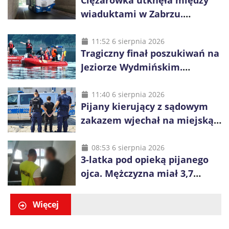
wiaduktami w Zabrzu.
Kierowca spędził w pojeździe
kilkanaście godzin
11:52 6 sierpnia 2026
Tragiczny finał poszukiwań na
Jeziorze Wydmińskim.
Odnaleziono ciało 37-latka
11:40 6 sierpnia 2026
Pijany kierujący z sądowym
zakazem wjechał na miejską
plażę. Obywatel Ukrainy trafił
do aresztu
08:53 6 sierpnia 2026
3-latka pod opieką pijanego
ojca. Mężczyzna miał 3,7
promila alkoholu
Więcej