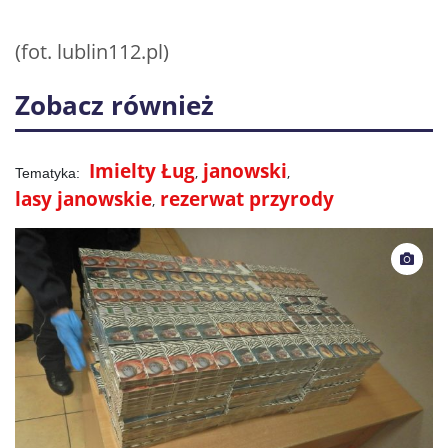
(fot. lublin112.pl)
Zobacz również
Imielty Ług
janowski
lasy janowskie
rezerwat przyrody