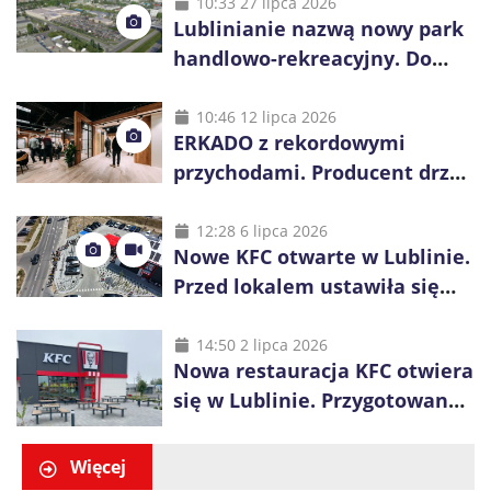
10:33 27 lipca 2026
Lublinianie nazwą nowy park
handlowo-rekreacyjny. Do
wygrania 10 tys. zł
10:46 12 lipca 2026
ERKADO z rekordowymi
przychodami. Producent drzwi
świętuje 50-lecie i przyspiesza
inwestycje
12:28 6 lipca 2026
Nowe KFC otwarte w Lublinie.
Przed lokalem ustawiła się
długa kolejka
14:50 2 lipca 2026
Nowa restauracja KFC otwiera
się w Lublinie. Przygotowano
promocje dla pierwszych gości
Więcej