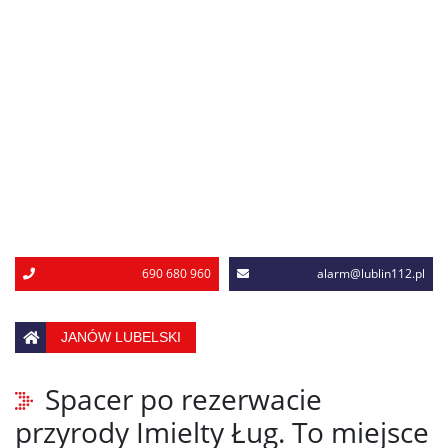
690 680 960
alarm@lublin112.pl
JANÓW LUBELSKI
Spacer po rezerwacie
przyrody Imielty Ług. To miejsce