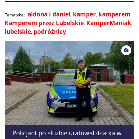
aldona i daniel
kamper
kamperem
Kamperem przez Lubelskie
KamperManiak
lubelskie
podróżnicy
Policjant po służbie uratował 4-latka w