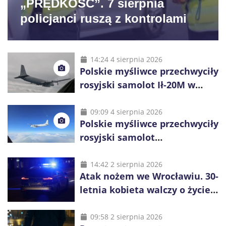
„PRĘDKOŚĆ”. 7 sierpnia
policjanci ruszą z kontrolami
14:24 4 sierpnia 2026
Polskie myśliwce przechwyciły
rosyjski samolot Ił-20M w
pobliżu Koszalina
09:09 4 sierpnia 2026
Polskie myśliwce przechwyciły
rosyjski samolot
rozpoznawczy nad Bałtykiem
14:42 2 sierpnia 2026
Atak nożem we Wrocławiu. 30-
letnia kobieta walczy o życie,
zatrzymano 18-letniego
obywatela Ukrainy
09:58 2 sierpnia 2026