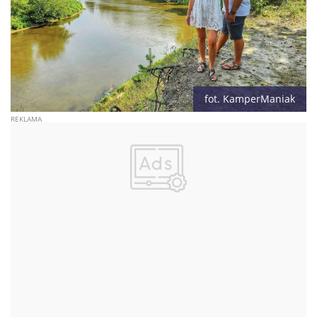
fot. KamperManiak