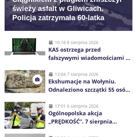
świeży asfalt w Gliwicach.
Policja zatrzymała 60-latka
10:18 8 sierpnia 2026
KAS ostrzega przed
fałszywymi wiadomościami o
zwrocie podatku. Oszuści dają
48 godzin
13:04 7 sierpnia 2026
Ekshumacje na Wołyniu.
Odnaleziono szczątki 55 osób,
niemal połowa to dzieci
17:01 6 sierpnia 2026
Ogólnopolska akcja
„PRĘDKOŚĆ”. 7 sierpnia
policjanci ruszą z kontrolami