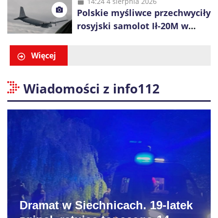
14:24 4 sierpnia 2026
Polskie myśliwce przechwyciły
rosyjski samolot Ił-20M w
pobliżu Koszalina
Więcej
Wiadomości z info112
Dramat w Siechnicach. 19-latek