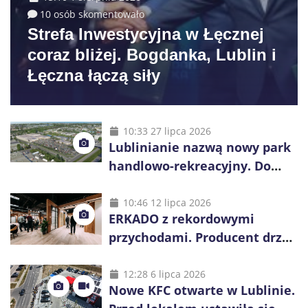
10 osób skomentowało
Strefa Inwestycyjna w Łęcznej
coraz bliżej. Bogdanka, Lublin i
Łęczna łączą siły
10:33 27 lipca 2026
Lublinianie nazwą nowy park
handlowo-rekreacyjny. Do
wygrania 10 tys. zł
10:46 12 lipca 2026
ERKADO z rekordowymi
przychodami. Producent drzwi
świętuje 50-lecie i przyspiesza
inwestycje
12:28 6 lipca 2026
Nowe KFC otwarte w Lublinie.