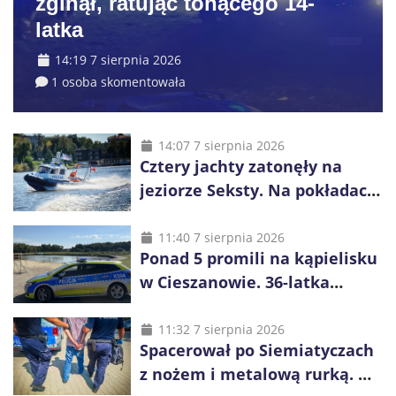
zginął, ratując tonącego 14-
latka
14:19 7 sierpnia 2026
1 osoba skomentowała
14:07 7 sierpnia 2026
Cztery jachty zatonęły na
jeziorze Seksty. Na pokładach
było 37 osób, w tym 29
małoletnich
11:40 7 sierpnia 2026
Ponad 5 promili na kąpielisku
w Cieszanowie. 36-latka
wcześniej została wyciągnięta
z wody
11:32 7 sierpnia 2026
Spacerował po Siemiatyczach
z nożem i metalową rurką. W