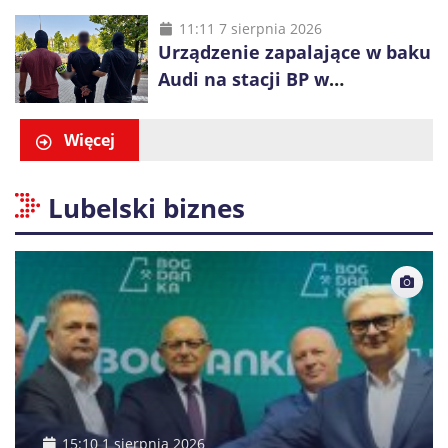
plecaku miał skradziony
alkohol i perfumy
11:11 7 sierpnia 2026
Urządzenie zapalające w baku
Audi na stacji BP w
Swarzędzu. Zatrzymano
właściciela auta
Więcej
Lubelski biznes
15:10 1 sierpnia 2026