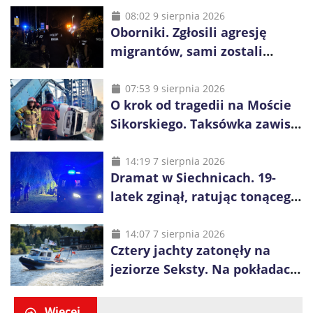
08:02 9 sierpnia 2026
Oborniki. Zgłosili agresję
migrantów, sami zostali
zatrzymani. Policja ujawniła
proceder
07:53 9 sierpnia 2026
O krok od tragedii na Moście
Sikorskiego. Taksówka zawisła
kilka metrów nad Odrą
14:19 7 sierpnia 2026
Dramat w Siechnicach. 19-
latek zginął, ratując tonącego
14-latka
14:07 7 sierpnia 2026
Cztery jachty zatonęły na
jeziorze Seksty. Na pokładach
było 37 osób, w tym 29
małoletnich
Więcej