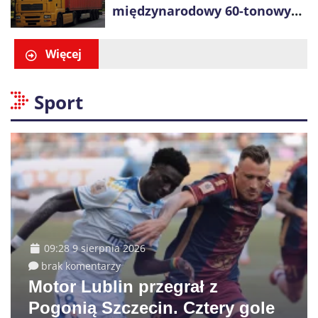
międzynarodowy 60-tonowych
ciężarówek. Kolej obawia się
konkurencji
Więcej
Sport
09:28 9 sierpnia 2026
brak komentarzy
Motor Lublin przegrał z
Pogonią Szczecin. Cztery gole