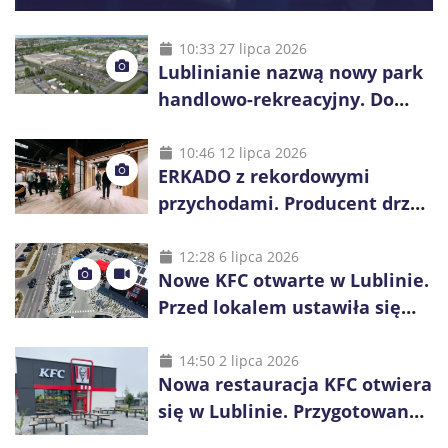
10:33 27 lipca 2026
Lublinianie nazwą nowy park
handlowo-rekreacyjny. Do
wygrania 10 tys. zł
10:46 12 lipca 2026
ERKADO z rekordowymi
przychodami. Producent drzwi
świętuje 50-lecie i przyspiesza
inwestycje
12:28 6 lipca 2026
Nowe KFC otwarte w Lublinie.
Przed lokalem ustawiła się
długa kolejka
14:50 2 lipca 2026
Nowa restauracja KFC otwiera
się w Lublinie. Przygotowano
promocje dla pierwszych gości