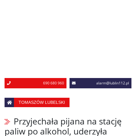
690 680 960
alarm@lublin112.pl
TOMASZÓW LUBELSKI
Przyjechała pijana na stację
paliw po alkohol, uderzyła