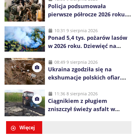
Policja podsumowała
pierwsze półrocze 2026 roku.
Rekordowe 92,3 tony
zabezpieczonych narkotyków
10:31 9 sierpnia 2026
Ponad 5,4 tys. pożarów lasów
w 2026 roku. Dziewięć na
dziesięć powoduje człowiek
08:49 9 sierpnia 2026
Ukraina zgodziła się na
ekshumacje polskich ofiar.
Prace obejmą Hutę Pieniacką
i Ugły
11:36 8 sierpnia 2026
Ciągnikiem z pługiem
zniszczył świeży asfalt w
Gliwicach. Policja zatrzymała
60-latka
Więcej