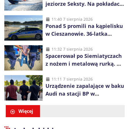
jeziorze Seksty. Na pokładach
było 37 osób, w tym 29
małoletnich
11:40 7 sierpnia 2026
Ponad 5 promili na kąpielisku
w Cieszanowie. 36-latka
wcześniej została wyciągnięta
z wody
11:32 7 sierpnia 2026
Spacerował po Siemiatyczach
z nożem i metalową rurką. W
plecaku miał skradziony
alkohol i perfumy
11:11 7 sierpnia 2026
Urządzenie zapalające w baku
Audi na stacji BP w
Swarzędzu. Zatrzymano
właściciela auta
Więcej