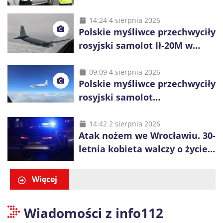
policjanci ruszą z kontrolami
14:24 4 sierpnia 2026
Polskie myśliwce przechwyciły
rosyjski samolot Ił-20M w
pobliżu Koszalina
09:09 4 sierpnia 2026
Polskie myśliwce przechwyciły
rosyjski samolot
rozpoznawczy nad Bałtykiem
14:42 2 sierpnia 2026
Atak nożem we Wrocławiu. 30-
letnia kobieta walczy o życie,
zatrzymano 18-letniego
obywatela Ukrainy
Więcej
Wiadomości z info112