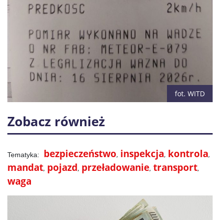
fot. WITD
Zobacz również
bezpieczeństwo
inspekcja
kontrola
mandat
pojazd
przeładowanie
transport
waga