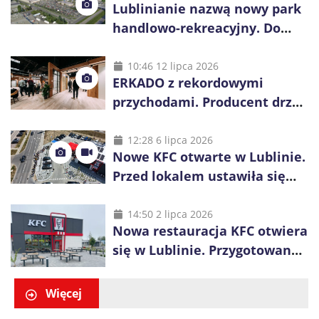
Lublinianie nazwą nowy park
handlowo-rekreacyjny. Do
wygrania 10 tys. zł
10:46 12 lipca 2026
ERKADO z rekordowymi
przychodami. Producent drzwi
świętuje 50-lecie i przyspiesza
inwestycje
12:28 6 lipca 2026
Nowe KFC otwarte w Lublinie.
Przed lokalem ustawiła się
długa kolejka
14:50 2 lipca 2026
Nowa restauracja KFC otwiera
się w Lublinie. Przygotowano
promocje dla pierwszych gości
Więcej