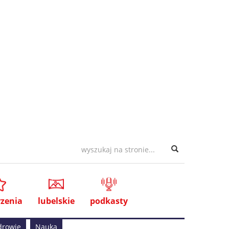
zenia
lubelskie
podkasty
drowie
Nauka