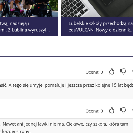
twą, nadzieją i
Lubelskie szkoły przechodzą na
ami. Z Lublina wyruszyła
eduVULCAN. Nowy e-dziennik
pielgrzymka na Jasną
ruszy 18 sierpnia
Ocena: 0
asić. A tego się umyje, pomaluje i jeszcze przez kolejne 15 lat będ
Ocena: 0
 Nawet ani jednej ławki nie ma. Ciekawe, czy szkoła, która tam
z każdej strony.