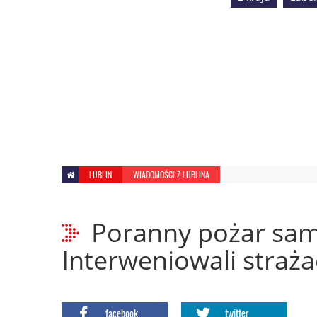
LUBLIN
WIADOMOŚCI Z LUBLINA
Poranny pożar sam
Interweniowali straża
facebook
twitter