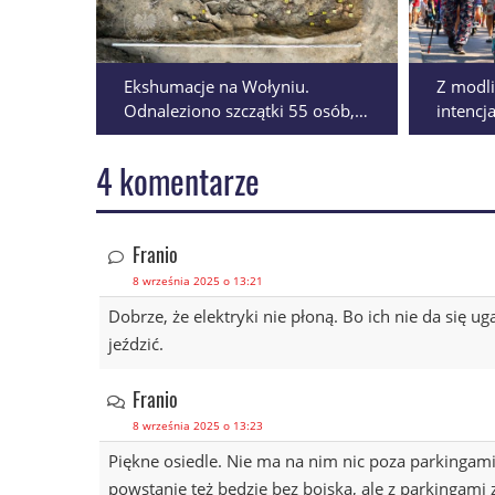
Ekshumacje na Wołyniu.
Z modli
Odnaleziono szczątki 55 osób,
intencj
niemal połowa to dzieci
piesza 
Górę
4 komentarze
Franio
8 września 2025 o 13:21
Dobrze, że elektryki nie płoną. Bo ich nie da się ug
jeździć.
Franio
8 września 2025 o 13:23
Piękne osiedle. Nie ma na nim nic poza parkingami.
powstanie też będzie bez boiska, ale z parkingami 