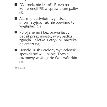
"Czarnek, nie kłam!". Burza na
konferencji PiS w sprawie cen paliw
(52)
Alarm przeciwlotniczy i cisza
informacyjna. Tak nie powinno to
wyglądać
(51)
Po pijanemu i bez prawa jazdy
pędził przez miasto, w wypadku
zginęła 17-latka. Patryk M. narzeka
na areszt
(51)
Donald Tusk i Wołodymyr Zełenski
spotkali się w Lublinie. Trwają
rozmowy w Urzędzie Wojewódzkim
(48)