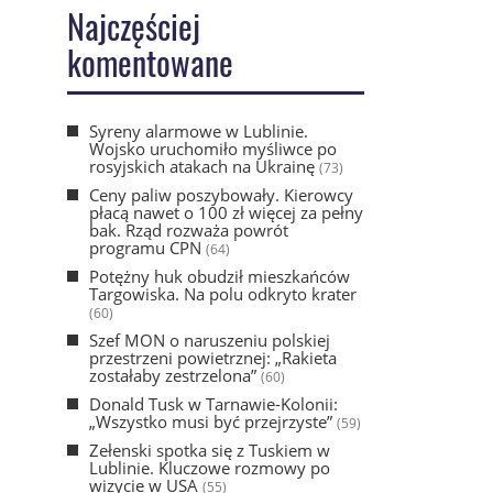
Najczęściej
komentowane
Syreny alarmowe w Lublinie.
Wojsko uruchomiło myśliwce po
rosyjskich atakach na Ukrainę
(73)
Ceny paliw poszybowały. Kierowcy
płacą nawet o 100 zł więcej za pełny
bak. Rząd rozważa powrót
programu CPN
(64)
Potężny huk obudził mieszkańców
Targowiska. Na polu odkryto krater
(60)
Szef MON o naruszeniu polskiej
przestrzeni powietrznej: „Rakieta
zostałaby zestrzelona”
(60)
Donald Tusk w Tarnawie-Kolonii:
„Wszystko musi być przejrzyste”
(59)
Zełenski spotka się z Tuskiem w
Lublinie. Kluczowe rozmowy po
wizycie w USA
(55)