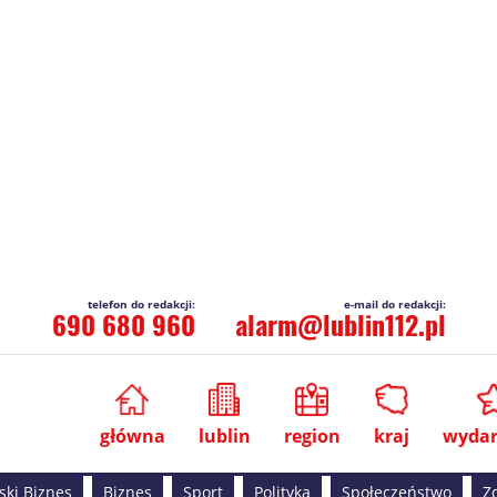
690 680 960
alarm@lublin112.pl
główna
lublin
region
kraj
wydar
ski Biznes
Biznes
Sport
Polityka
Społeczeństwo
Z