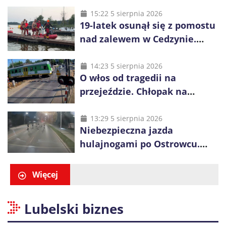
zdjęcia Rosji
15:22 5 sierpnia 2026
19-latek osunął się z pomostu
nad zalewem w Cedzynie.
Wspólna akcja uratowała mu
życie
14:23 5 sierpnia 2026
O włos od tragedii na
przejeździe. Chłopak na
hulajnodze pędził przed
nadjeżdżający pociąg
13:29 5 sierpnia 2026
Niebezpieczna jazda
hulajnogami po Ostrowcu.
Policja ustaliła tożsamość
trzech osób
Więcej
Lubelski biznes