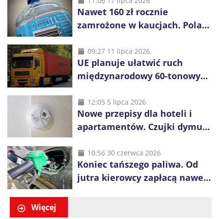
11:06 17 lipca 2026
Nawet 160 zł rocznie
zamrożone w kaucjach. Polacy
mogą tracić pieniądze przez
vouchery
09:27 11 lipca 2026
UE planuje ułatwić ruch
międzynarodowy 60-tonowych
ciężarówek. Kolej obawia się
konkurencji
12:05 5 lipca 2026
Nowe przepisy dla hoteli i
apartamentów. Czujki dymu
są już obowiązkowe
10:56 30 czerwca 2026
Koniec tańszego paliwa. Od
jutra kierowcy zapłacą nawet
blisko złotówkę więcej za litr
Więcej