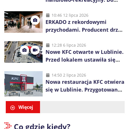
wygrania 10 tys. zł
10:46 12 lipca 2026
ERKADO z rekordowymi
przychodami. Producent drzwi
świętuje 50-lecie i przyspiesza
inwestycje
12:28 6 lipca 2026
Nowe KFC otwarte w Lublinie.
Przed lokalem ustawiła się
długa kolejka
14:50 2 lipca 2026
Nowa restauracja KFC otwiera
się w Lublinie. Przygotowano
promocje dla pierwszych gości
Więcej
Co gdzie kiedy?