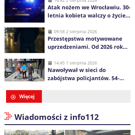
14:42 2 sierpnia 2026
Atak nożem we Wrocławiu. 30-
letnia kobieta walczy o życie,
zatrzymano 18-letniego
obywatela Ukrainy
09:58 2 sierpnia 2026
Przestępstwa motywowane
uprzedzeniami. Od 2026 roku
obowiązują nowe zasady
liczenia danych
14:45 1 sierpnia 2026
Nawoływał w sieci do
zabójstwa policjantów. 54-
latek zatrzymany po kilku
godzinach
Więcej
Wiadomości z info112