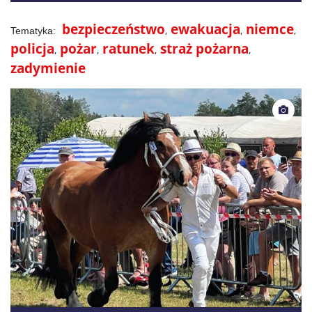
bezpieczeństwo
ewakuacja
niemce
policja
pożar
ratunek
straż pożarna
zadymienie