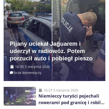
Pijany uciekał Jaguarem i
uderzył w radiowóz. Potem
porzucił auto i pobiegł pieszo
16:35 5 sierpnia 2026
brak komentarzy
16:27 5 sierpnia 2026
Niemieccy turyści pojechali
rowerami pod granicę i robili