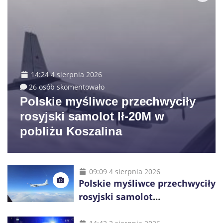
14:24 4 sierpnia 2026
26 osób skomentowało
Polskie myśliwce przechwyciły
rosyjski samolot Ił-20M w
pobliżu Koszalina
09:09 4 sierpnia 2026
Polskie myśliwce przechwyciły
rosyjski samolot
rozpoznawczy nad Bałtykiem