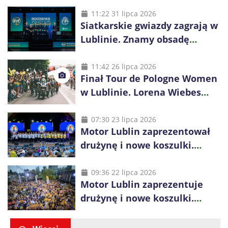
11:22 31 lipca 2026
Siatkarskie gwiazdy zagrają w
Lublinie. Znamy obsadę
Bogdanka Volley Cup 2026
11:42 26 lipca 2026
Finał Tour de Pologne Women
w Lublinie. Lorena Wiebes
broni prowadzenia
07:30 23 lipca 2026
Motor Lublin zaprezentował
drużynę i nowe koszulki.
Mariusz Misiura poprowadzi
zespół w sezonie 2026/27
09:36 22 lipca 2026
Motor Lublin zaprezentuje
drużynę i nowe koszulki.
Spotkanie z kibicami w
Ogrodzie Saskim