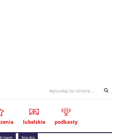
zenia
lubelskie
podkasty
drowie
Nauka