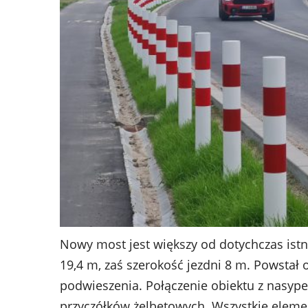
Nowy most jest większy od dotychczas istn
19,4 m, zaś szerokość jezdni 8 m. Powsta
podwieszenia. Połączenie obiektu z nas
przyczółków żelbetowych. Wszystkie elem