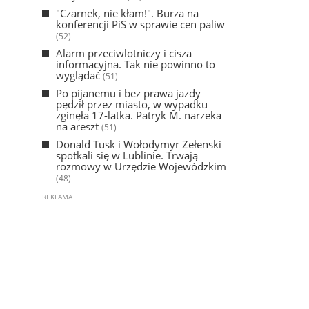
"Czarnek, nie kłam!". Burza na
konferencji PiS w sprawie cen paliw
(52)
Alarm przeciwlotniczy i cisza
informacyjna. Tak nie powinno to
wyglądać
(51)
Po pijanemu i bez prawa jazdy
pędził przez miasto, w wypadku
zginęła 17-latka. Patryk M. narzeka
na areszt
(51)
Donald Tusk i Wołodymyr Zełenski
spotkali się w Lublinie. Trwają
rozmowy w Urzędzie Wojewódzkim
(48)