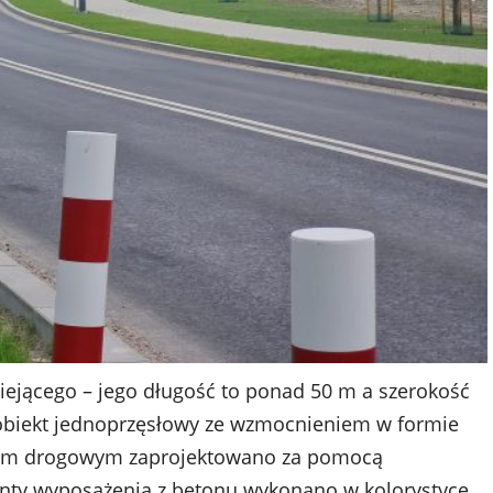
iejącego – jego długość to ponad 50 m a szerokość
ł obiekt jednoprzęsłowy ze wzmocnieniem w formie
ypem drogowym zaprojektowano za pomocą
enty wyposażenia z betonu wykonano w kolorystyce