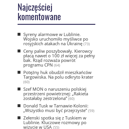
Najczęściej
komentowane
Syreny alarmowe w Lublinie.
Wojsko uruchomiło myśliwce po
rosyjskich atakach na Ukrainę
(73)
Ceny paliw poszybowały. Kierowcy
płacą nawet o 100 zł więcej za pełny
bak. Rząd rozważa powrót
programu CPN
(64)
Potężny huk obudził mieszkańców
Targowiska. Na polu odkryto krater
(60)
Szef MON o naruszeniu polskiej
przestrzeni powietrznej: „Rakieta
zostałaby zestrzelona”
(60)
Donald Tusk w Tarnawie-Kolonii:
„Wszystko musi być przejrzyste”
(59)
Zełenski spotka się z Tuskiem w
Lublinie. Kluczowe rozmowy po
wizycie w USA
(55)