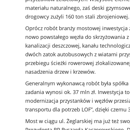
materiału naturalnego, zaś deski gzymsow
drogowcy zużyli 160 ton stali zbrojeniowej.
Oprócz robót branży mostowej inwestycja z
nowo powstałego węzła do skrzyżowania z 
kanalizacji deszczowej, kanału technologic
dwóch zatok autobusowych z wiatami przys
przebiegu ścieżki rowerowej zlokalizowanej
nasadzenia drzew i krzewów.
Generalnym wykonawcą robót była spółka P
zadania wynosi ok. 37 mln zł. Inwestycja 
modernizacja przystanków i węzłów przes
transportu dla potrzeb LOF”, dzięki czemu 
Most w ciągu ul. Żeglarskiej ma już też sw
Prezydenta RP Ryszarda Kaczorowskiego. D