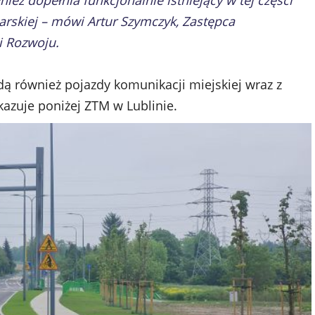
eż dopełnia funkcjonalnie istniejący w tej części
arskiej – mówi Artur Szymczyk, Zastępca
i Rozwoju.
ą również pojazdy komunikacji miejskiej wraz z
kazuje poniżej ZTM w Lublinie.