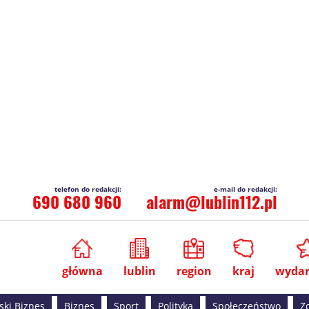
690 680 960
alarm@lublin112.pl
główna
lublin
region
kraj
wydar
ski Biznes
Biznes
Sport
Polityka
Społeczeństwo
Z