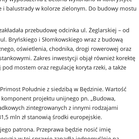
e i balustrady w kolorze zielonym. Do budowy mostu
akładała przebudowę odcinka ul. Żeglarskiej – od
ul. Bryńskiego i Słomkowskiego wraz z budową
znego, oświetlenia, chodnika, drogi rowerowej oraz
tankowymi. Zakres inwestycji objął również korektę
 pod mostem oraz regulację koryta rzeki, a także
rimost Południe z siedzibą w Będzinie. Wartość
to komponent projektu unijnego pn. „Budowa,
iadkowych zintegrowanych z innymi rodzajami
31,5 mln zł stanowią środki europejskie.
ojego patrona. Przeprawa będzie nosić imię
ecyzja w tej sprawie zapadła jednomyślnie na