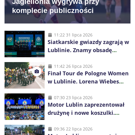
Jagiellonia wygrywa przy
komplecie publiczności
11:22 31 lipca 2026
Siatkarskie gwiazdy zagrają w
Lublinie. Znamy obsadę
Bogdanka Volley Cup 2026
11:42 26 lipca 2026
Finał Tour de Pologne Women
w Lublinie. Lorena Wiebes
broni prowadzenia
07:30 23 lipca 2026
Motor Lublin zaprezentował
drużynę i nowe koszulki.
Mariusz Misiura poprowadzi
zespół w sezonie 2026/27
09:36 22 lipca 2026