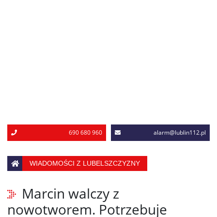
690 680 960
alarm@lublin112.pl
WIADOMOŚCI Z LUBELSZCZYZNY
Marcin walczy z
nowotworem. Potrzebuje