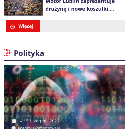
Motor Lublin zaprezentuje
drużynę i nowe koszulki.
Spotkanie z kibicami w
Ogrodzie Saskim
Więcej
Polityka
14:15 1 sierpnia 2026
3 osoby skomentowały