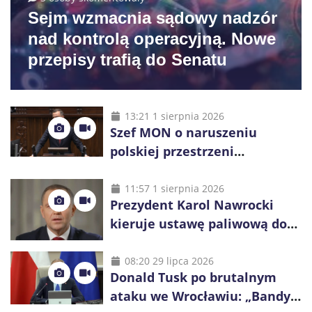
Sejm wzmacnia sądowy nadzór
nad kontrolą operacyjną. Nowe
przepisy trafią do Senatu
13:21 1 sierpnia 2026
Szef MON o naruszeniu
polskiej przestrzeni
powietrznej: „Rakieta
zostałaby zestrzelona”
11:57 1 sierpnia 2026
Prezydent Karol Nawrocki
kieruje ustawę paliwową do
Trybunału Konstytucyjnego.
Ostrzega przed podwyżkami
08:20 29 lipca 2026
Donald Tusk po brutalnym
ataku we Wrocławiu: „Bandyci