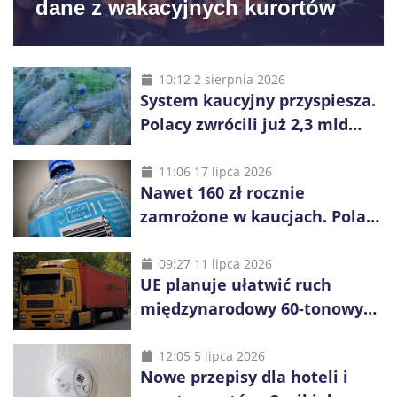
dane z wakacyjnych kurortów
10:12 2 sierpnia 2026
System kaucyjny przyspiesza.
Polacy zwrócili już 2,3 mld
opakowań
11:06 17 lipca 2026
Nawet 160 zł rocznie
zamrożone w kaucjach. Polacy
mogą tracić pieniądze przez
vouchery
09:27 11 lipca 2026
UE planuje ułatwić ruch
międzynarodowy 60-tonowych
ciężarówek. Kolej obawia się
konkurencji
12:05 5 lipca 2026
Nowe przepisy dla hoteli i