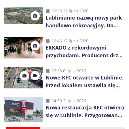
10:33 27 lipca 2026
Lublinianie nazwą nowy park
handlowo-rekreacyjny. Do
wygrania 10 tys. zł
10:46 12 lipca 2026
ERKADO z rekordowymi
przychodami. Producent drzwi
świętuje 50-lecie i przyspiesza
inwestycje
12:28 6 lipca 2026
Nowe KFC otwarte w Lublinie.
Przed lokalem ustawiła się
długa kolejka
14:50 2 lipca 2026
Nowa restauracja KFC otwiera
się w Lublinie. Przygotowano
promocje dla pierwszych gości