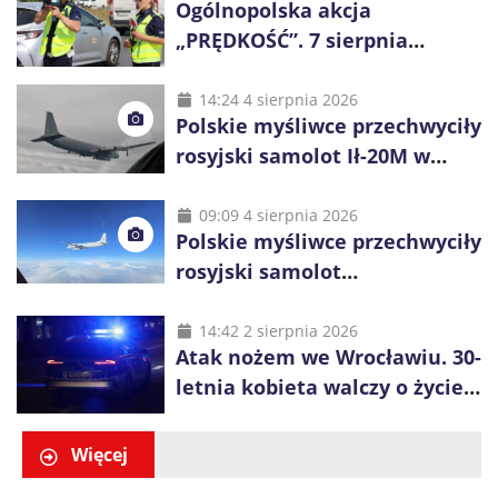
Ogólnopolska akcja
„PRĘDKOŚĆ”. 7 sierpnia
policjanci ruszą z kontrolami
14:24 4 sierpnia 2026
Polskie myśliwce przechwyciły
rosyjski samolot Ił-20M w
pobliżu Koszalina
09:09 4 sierpnia 2026
Polskie myśliwce przechwyciły
rosyjski samolot
rozpoznawczy nad Bałtykiem
14:42 2 sierpnia 2026
Atak nożem we Wrocławiu. 30-
letnia kobieta walczy o życie,
zatrzymano 18-letniego
obywatela Ukrainy
Więcej