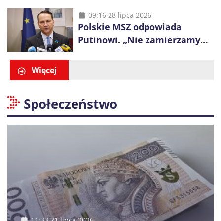
nie mogą dyktować zasad na
polskich ulicach”
09:16 28 lipca 2026
Polskie MSZ odpowiada
Putinowi. „Nie zamierzamy
wysuwać roszczeń wobec
Ukrainy”
Więcej
Społeczeństwo
11:33 21 lipca 2026