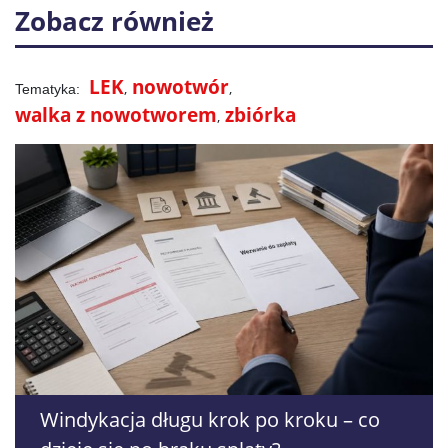
Zobacz również
LEK
nowotwór
walka z nowotworem
zbiórka
Windykacja długu krok po kroku – co