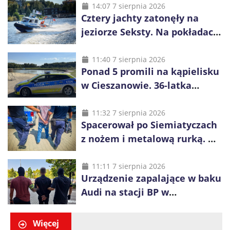
14:07 7 sierpnia 2026
Cztery jachty zatonęły na
jeziorze Seksty. Na pokładach
było 37 osób, w tym 29
małoletnich
11:40 7 sierpnia 2026
Ponad 5 promili na kąpielisku
w Cieszanowie. 36-latka
wcześniej została wyciągnięta
z wody
11:32 7 sierpnia 2026
Spacerował po Siemiatyczach
z nożem i metalową rurką. W
plecaku miał skradziony
alkohol i perfumy
11:11 7 sierpnia 2026
Urządzenie zapalające w baku
Audi na stacji BP w
Swarzędzu. Zatrzymano
właściciela auta
Więcej