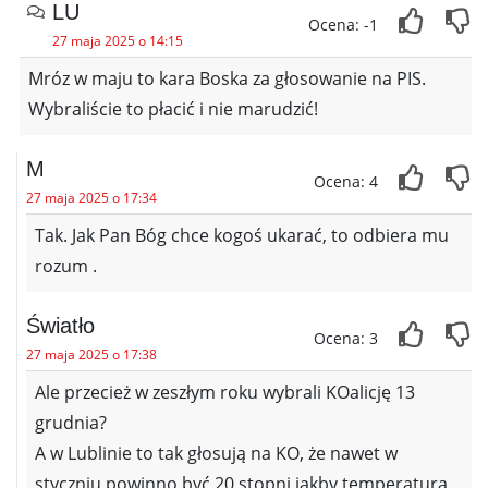
LU
Ocena: -1
27 maja 2025 o 14:15
Mróz w maju to kara Boska za głosowanie na PIS.
Wybraliście to płacić i nie marudzić!
M
Ocena: 4
27 maja 2025 o 17:34
Tak. Jak Pan Bóg chce kogoś ukarać, to odbiera mu
rozum .
Światło
Ocena: 3
27 maja 2025 o 17:38
Ale przecież w zeszłym roku wybrali KOalicję 13
grudnia?
A w Lublinie to tak głosują na KO, że nawet w
styczniu powinno być 20 stopni jakby temperatura