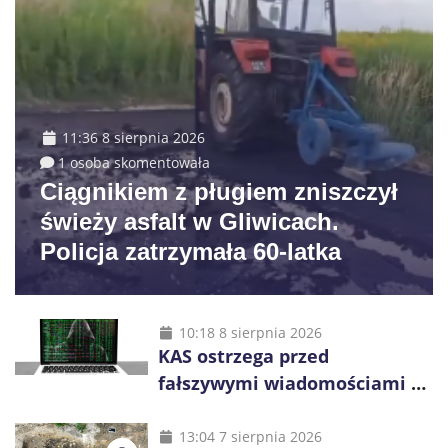
11:36 8 sierpnia 2026
1 osoba skomentowała
Ciągnikiem z pługiem zniszczył
świeży asfalt w Gliwicach.
Policja zatrzymała 60-latka
10:18 8 sierpnia 2026
KAS ostrzega przed
fałszywymi wiadomościami o
zwrocie podatku. Oszuści dają
48 godzin
13:04 7 sierpnia 2026