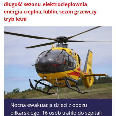
długość sezonu
elektrociepłownia
energia cieplna
lublin
sezon grzewczy
tryb letni
Nocna ewakuacja dzieci z obozu
piłkarskiego. 16 osób trafiło do szpitali