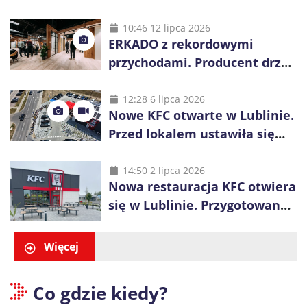
wygrania 10 tys. zł
10:46 12 lipca 2026
ERKADO z rekordowymi
przychodami. Producent drzwi
świętuje 50-lecie i przyspiesza
inwestycje
12:28 6 lipca 2026
Nowe KFC otwarte w Lublinie.
Przed lokalem ustawiła się
długa kolejka
14:50 2 lipca 2026
Nowa restauracja KFC otwiera
się w Lublinie. Przygotowano
promocje dla pierwszych gości
Więcej
Co gdzie kiedy?