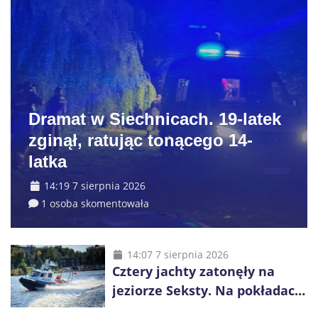
Dramat w Siechnicach. 19-latek
zginął, ratując tonącego 14-
latka
14:19 7 sierpnia 2026
1 osoba skomentowała
14:07 7 sierpnia 2026
Cztery jachty zatonęły na
jeziorze Seksty. Na pokładach
było 37 osób, w tym 29