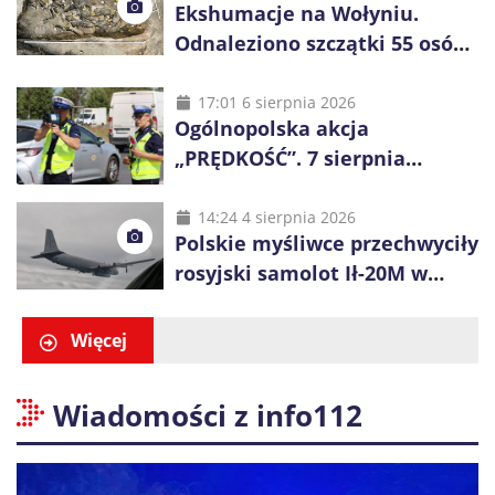
Ekshumacje na Wołyniu.
Odnaleziono szczątki 55 osób,
niemal połowa to dzieci
17:01 6 sierpnia 2026
Ogólnopolska akcja
„PRĘDKOŚĆ”. 7 sierpnia
policjanci ruszą z kontrolami
14:24 4 sierpnia 2026
Polskie myśliwce przechwyciły
rosyjski samolot Ił-20M w
pobliżu Koszalina
Więcej
Wiadomości z info112