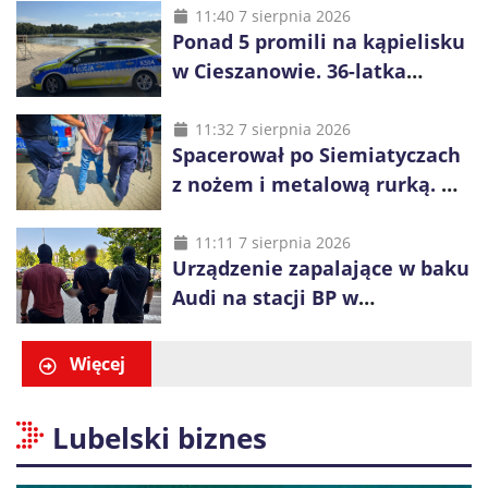
małoletnich
11:40 7 sierpnia 2026
Ponad 5 promili na kąpielisku
w Cieszanowie. 36-latka
wcześniej została wyciągnięta
z wody
11:32 7 sierpnia 2026
Spacerował po Siemiatyczach
z nożem i metalową rurką. W
plecaku miał skradziony
alkohol i perfumy
11:11 7 sierpnia 2026
Urządzenie zapalające w baku
Audi na stacji BP w
Swarzędzu. Zatrzymano
właściciela auta
Więcej
Lubelski biznes