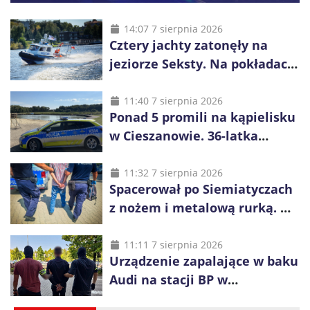
14:07 7 sierpnia 2026
Cztery jachty zatonęły na
jeziorze Seksty. Na pokładach
było 37 osób, w tym 29
małoletnich
11:40 7 sierpnia 2026
Ponad 5 promili na kąpielisku
w Cieszanowie. 36-latka
wcześniej została wyciągnięta
z wody
11:32 7 sierpnia 2026
Spacerował po Siemiatyczach
z nożem i metalową rurką. W
plecaku miał skradziony
alkohol i perfumy
11:11 7 sierpnia 2026
Urządzenie zapalające w baku
Audi na stacji BP w
Swarzędzu. Zatrzymano