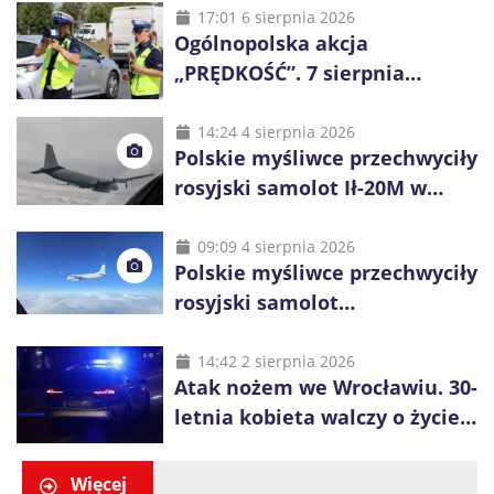
17:01 6 sierpnia 2026
Ogólnopolska akcja
„PRĘDKOŚĆ”. 7 sierpnia
policjanci ruszą z kontrolami
14:24 4 sierpnia 2026
Polskie myśliwce przechwyciły
rosyjski samolot Ił-20M w
pobliżu Koszalina
09:09 4 sierpnia 2026
Polskie myśliwce przechwyciły
rosyjski samolot
rozpoznawczy nad Bałtykiem
14:42 2 sierpnia 2026
Atak nożem we Wrocławiu. 30-
letnia kobieta walczy o życie,
zatrzymano 18-letniego
obywatela Ukrainy
Więcej