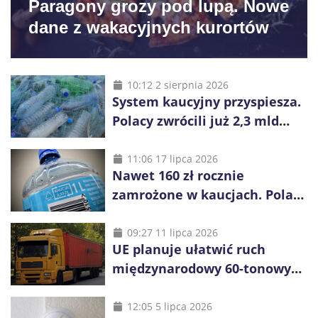
Paragony grozy pod lupą. Nowe
dane z wakacyjnych kurortów
10:12 2 sierpnia 2026
System kaucyjny przyspiesza.
Polacy zwrócili już 2,3 mld
opakowań
11:06 17 lipca 2026
Nawet 160 zł rocznie
zamrożone w kaucjach. Polacy
mogą tracić pieniądze przez
vouchery
09:27 11 lipca 2026
UE planuje ułatwić ruch
międzynarodowy 60-tonowych
ciężarówek. Kolej obawia się
konkurencji
12:05 5 lipca 2026