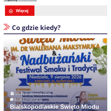
promocje dla pierwszych gości
Więcej
Co gdzie kiedy?
20:39 6 sierpnia 2026
brak komentarzy
Bialskopodlaskie Święto Miodu