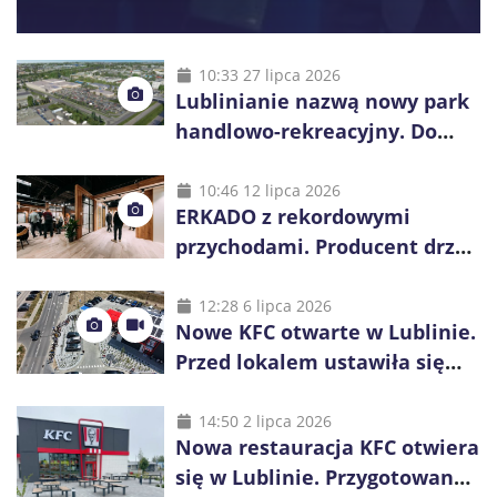
10:33 27 lipca 2026
Lublinianie nazwą nowy park
handlowo-rekreacyjny. Do
wygrania 10 tys. zł
10:46 12 lipca 2026
ERKADO z rekordowymi
przychodami. Producent drzwi
świętuje 50-lecie i przyspiesza
inwestycje
12:28 6 lipca 2026
Nowe KFC otwarte w Lublinie.
Przed lokalem ustawiła się
długa kolejka
14:50 2 lipca 2026
Nowa restauracja KFC otwiera
się w Lublinie. Przygotowano