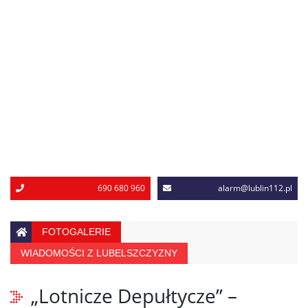
690 680 960
alarm@lublin112.pl
FOTOGALERIE
WIADOMOŚCI Z LUBELSZCZYZNY
„Lotnicze Depułtycze” –