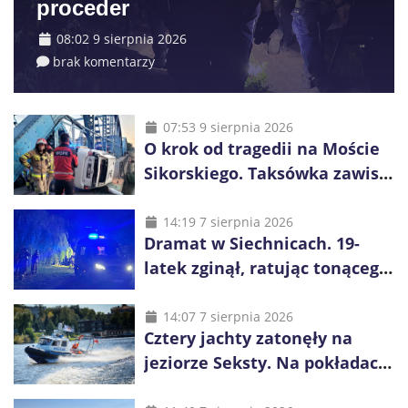
proceder
08:02 9 sierpnia 2026
brak komentarzy
07:53 9 sierpnia 2026
O krok od tragedii na Moście
Sikorskiego. Taksówka zawisła
kilka metrów nad Odrą
14:19 7 sierpnia 2026
Dramat w Siechnicach. 19-
latek zginął, ratując tonącego
14-latka
14:07 7 sierpnia 2026
Cztery jachty zatonęły na
jeziorze Seksty. Na pokładach
było 37 osób, w tym 29