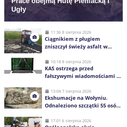
Prace obejmą Hutę Pieniacką i
Ugły
11:36 8 sierpnia 2026
Ciągnikiem z pługiem
zniszczył świeży asfalt w
Gliwicach. Policja zatrzymała
60-latka
10:18 8 sierpnia 2026
KAS ostrzega przed
fałszywymi wiadomościami o
zwrocie podatku. Oszuści dają
48 godzin
13:04 7 sierpnia 2026
Ekshumacje na Wołyniu.
Odnaleziono szczątki 55 osób,
niemal połowa to dzieci
17:01 6 sierpnia 2026