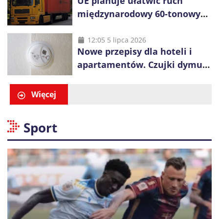
UE planuje ułatwić ruch
międzynarodowy 60-tonowych
ciężarówek. Kolej obawia się
konkurencji
12:05 5 lipca 2026
Nowe przepisy dla hoteli i
apartamentów. Czujki dymu
są już obowiązkowe
Więcej
Sport