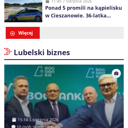
małoletnich
11:40 7 sierpnia 2026
Ponad 5 promili na kąpielisku
w Cieszanowie. 36-latka
wcześniej została wyciągnięta
z wody
Więcej
Lubelski biznes
15:10 1 sierpnia 2026
10 osób skomentowało