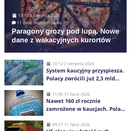
13:10 6 sierpnia 2026
11 osób skomentowało
Paragony grozy pod lupą. Nowe
dane z wakacyjnych kurortów
10:12 2 sierpnia 2026
System kaucyjny przyspiesza.
Polacy zwrócili już 2,3 mld
opakowań
11:06 17 lipca 2026
Nawet 160 zł rocznie
zamrożone w kaucjach. Polacy
mogą tracić pieniądze przez
vouchery
09:27 11 lipca 2026