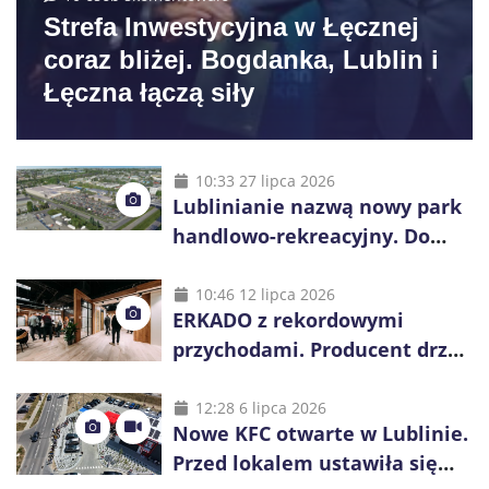
Strefa Inwestycyjna w Łęcznej
coraz bliżej. Bogdanka, Lublin i
Łęczna łączą siły
10:33 27 lipca 2026
Lublinianie nazwą nowy park
handlowo-rekreacyjny. Do
wygrania 10 tys. zł
10:46 12 lipca 2026
ERKADO z rekordowymi
przychodami. Producent drzwi
świętuje 50-lecie i przyspiesza
inwestycje
12:28 6 lipca 2026
Nowe KFC otwarte w Lublinie.
Przed lokalem ustawiła się