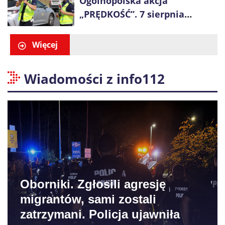
Ogólnopolska akcja
„PRĘDKOŚĆ”. 7 sierpnia
policjanci ruszą z kontrolami
Więcej
Wiadomości z info112
Oborniki. Zgłosili agresję
migrantów, sami zostali
zatrzymani. Policja ujawniła