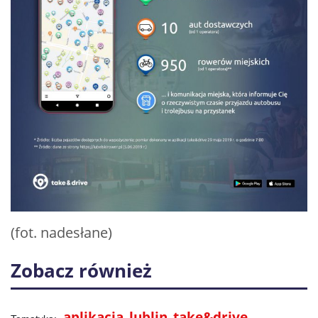
(fot. nadesłane)
Zobacz również
aplikacja
lublin
take&drive