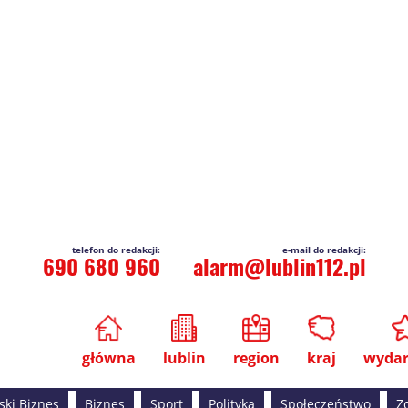
690 680 960
alarm@lublin112.pl
główna
lublin
region
kraj
wydar
ski Biznes
Biznes
Sport
Polityka
Społeczeństwo
Z