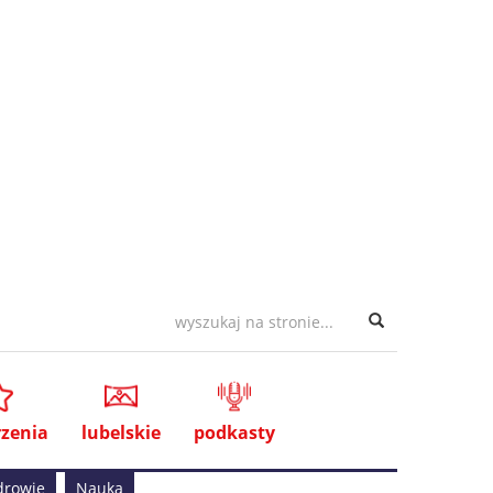
zenia
lubelskie
podkasty
drowie
Nauka