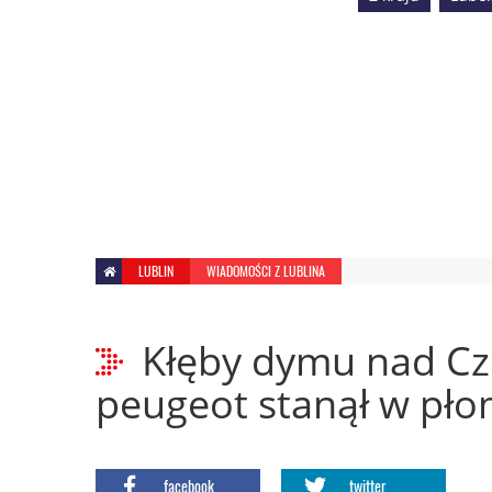
LUBLIN
WIADOMOŚCI Z LUBLINA
Kłęby dymu nad C
peugeot stanął w płom
facebook
twitter