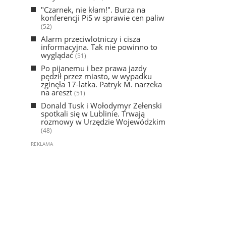
"Czarnek, nie kłam!". Burza na
konferencji PiS w sprawie cen paliw
(52)
Alarm przeciwlotniczy i cisza
informacyjna. Tak nie powinno to
wyglądać
(51)
Po pijanemu i bez prawa jazdy
pędził przez miasto, w wypadku
zginęła 17-latka. Patryk M. narzeka
na areszt
(51)
Donald Tusk i Wołodymyr Zełenski
spotkali się w Lublinie. Trwają
rozmowy w Urzędzie Wojewódzkim
(48)