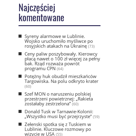
Najczęściej
komentowane
Syreny alarmowe w Lublinie.
Wojsko uruchomiło myśliwce po
rosyjskich atakach na Ukrainę
(73)
Ceny paliw poszybowały. Kierowcy
płacą nawet o 100 zł więcej za pełny
bak. Rząd rozważa powrót
programu CPN
(64)
Potężny huk obudził mieszkańców
Targowiska. Na polu odkryto krater
(60)
Szef MON o naruszeniu polskiej
przestrzeni powietrznej: „Rakieta
zostałaby zestrzelona”
(60)
Donald Tusk w Tarnawie-Kolonii:
„Wszystko musi być przejrzyste”
(59)
Zełenski spotka się z Tuskiem w
Lublinie. Kluczowe rozmowy po
wizycie w USA
(55)