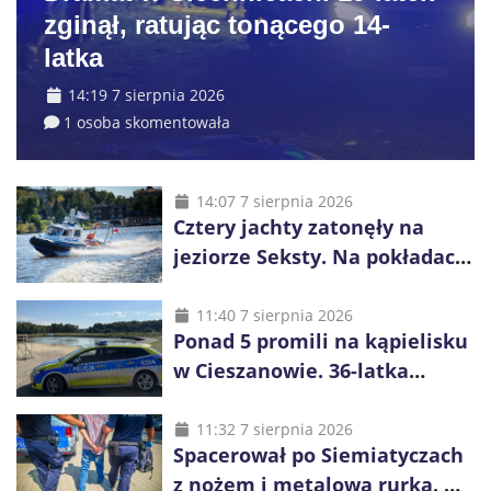
zginął, ratując tonącego 14-
latka
14:19 7 sierpnia 2026
1 osoba skomentowała
14:07 7 sierpnia 2026
Cztery jachty zatonęły na
jeziorze Seksty. Na pokładach
było 37 osób, w tym 29
małoletnich
11:40 7 sierpnia 2026
Ponad 5 promili na kąpielisku
w Cieszanowie. 36-latka
wcześniej została wyciągnięta
z wody
11:32 7 sierpnia 2026
Spacerował po Siemiatyczach
z nożem i metalową rurką. W