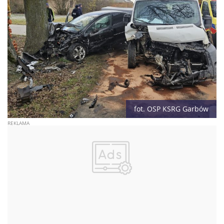
fot. OSP KSRG Garbów