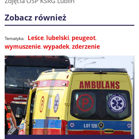
Zdjęcia OSP KSRG Lublin
Zobacz również
Leśce
lubelski
peugeot
wymuszenie
wypadek
zderzenie