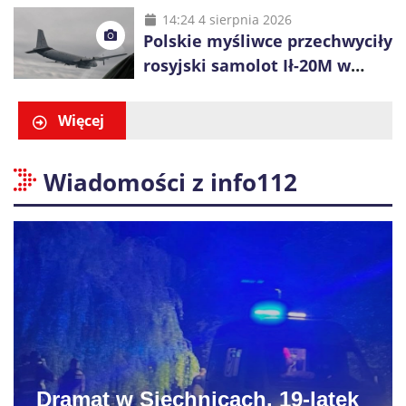
14:24 4 sierpnia 2026
Polskie myśliwce przechwyciły
rosyjski samolot Ił-20M w
pobliżu Koszalina
Więcej
Wiadomości z info112
Dramat w Siechnicach. 19-latek