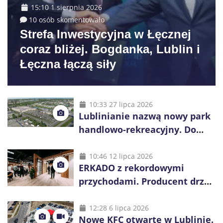
15:10 1 sierpnia 2026
10 osób skomentowało
Strefa Inwestycyjna w Łęcznej
coraz bliżej. Bogdanka, Lublin i
Łęczna łączą siły
10:33 27 lipca 2026
Lublinianie nazwą nowy park
handlowo-rekreacyjny. Do
wygrania 10 tys. zł
10:46 12 lipca 2026
ERKADO z rekordowymi
przychodami. Producent drzwi
świętuje 50-lecie i przyspiesza
inwestycje
12:28 6 lipca 2026
Nowe KFC otwarte w Lublinie.