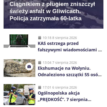
Ciągnikiem z pługiem zniszczył
świeży asfalt w Gliwicach.
Policja zatrzymała 60-latka
10:18 8 sierpnia 2026
KAS ostrzega przed
fałszywymi wiadomościami o
zwrocie podatku. Oszuści dają
48 godzin
13:04 7 sierpnia 2026
Ekshumacje na Wołyniu.
Odnaleziono szczątki 55 osób,
niemal połowa to dzieci
17:01 6 sierpnia 2026
Ogólnopolska akcja
„PRĘDKOŚĆ”. 7 sierpnia
policjanci ruszą z kontrolami