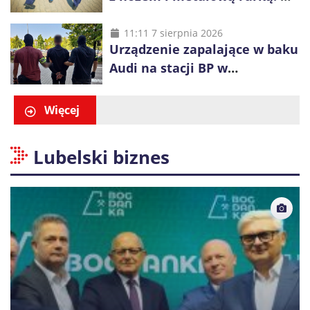
plecaku miał skradziony
alkohol i perfumy
11:11 7 sierpnia 2026
Urządzenie zapalające w baku
Audi na stacji BP w
Swarzędzu. Zatrzymano
właściciela auta
Więcej
Lubelski biznes