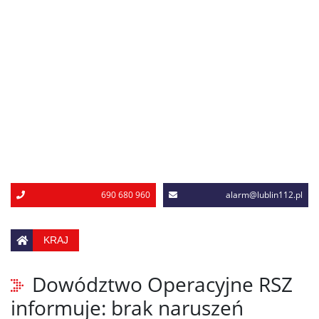
690 680 960
alarm@lublin112.pl
KRAJ
Dowództwo Operacyjne RSZ
informuje: brak naruszeń