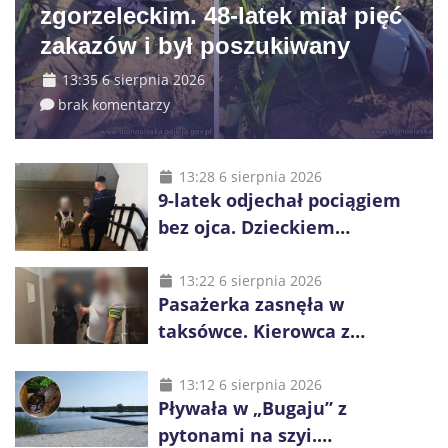
zgorzeleckim. 48-latek miał pięć
zakazów i był poszukiwany
13:35 6 sierpnia 2026
brak komentarzy
13:28 6 sierpnia 2026
9-latek odjechał pociągiem
bez ojca. Dzieckiem
zaopiekowali się pasażerowie
i kierownik składu
13:22 6 sierpnia 2026
Pasażerka zasnęła w
taksówce. Kierowca z
Kazachstanu miał wywieźć ją
na obrzeża Wrocławia
13:12 6 sierpnia 2026
Pływała w „Bugaju” z
pytonami na szyi.