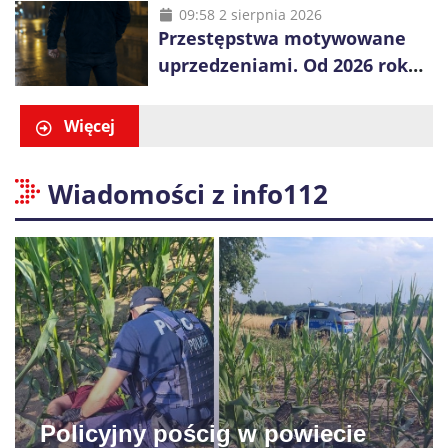
obywatela Ukrainy
09:58 2 sierpnia 2026
Przestępstwa motywowane
uprzedzeniami. Od 2026 roku
obowiązują nowe zasady
liczenia danych
Więcej
Wiadomości z info112
Policyjny pościg w powiecie