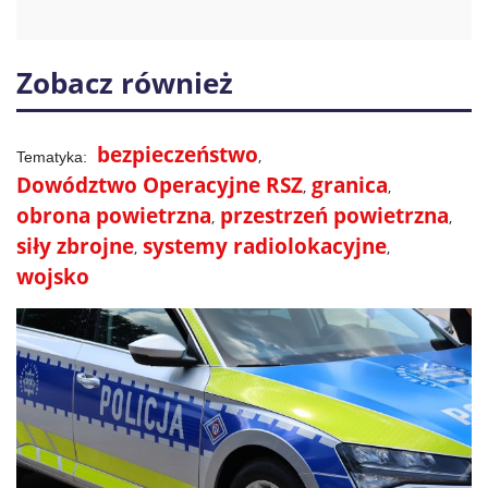
Zobacz również
bezpieczeństwo
Dowództwo Operacyjne RSZ
granica
obrona powietrzna
przestrzeń powietrzna
siły zbrojne
systemy radiolokacyjne
wojsko