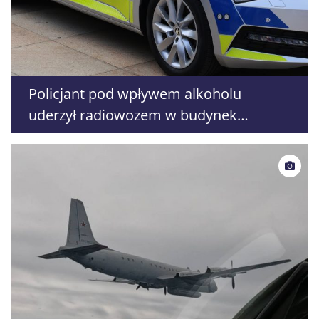
Policjant pod wpływem alkoholu
uderzył radiowozem w budynek
komendy. Grozi mu wydalenie ze służby