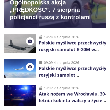
Ogólnopolska akcja
„PRĘDKOŚĆ”. 7 sierpnia
policjanci ruszą z kontrolami
14:24 4 sierpnia 2026
Polskie myśliwce przechwyciły
rosyjski samolot Ił-20M w
pobliżu Koszalina
09:09 4 sierpnia 2026
Polskie myśliwce przechwyciły
rosyjski samolot
rozpoznawczy nad Bałtykiem
14:42 2 sierpnia 2026
Atak nożem we Wrocławiu. 30-
letnia kobieta walczy o życie,
zatrzymano 18-letniego