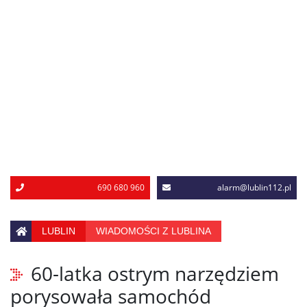
690 680 960
alarm@lublin112.pl
LUBLIN
WIADOMOŚCI Z LUBLINA
60-latka ostrym narzędziem
porysowała samochód