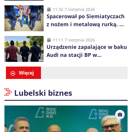
wcześniej została wyciągnięta
z wody
11:32 7 sierpnia 2026
Spacerował po Siemiatyczach
z nożem i metalową rurką. W
plecaku miał skradziony
alkohol i perfumy
11:11 7 sierpnia 2026
Urządzenie zapalające w baku
Audi na stacji BP w
Swarzędzu. Zatrzymano
właściciela auta
Więcej
Lubelski biznes