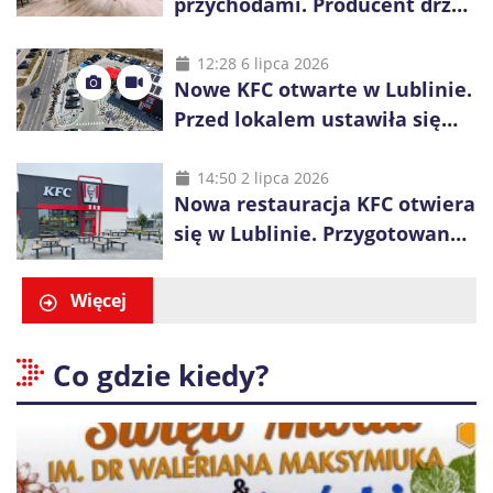
przychodami. Producent drzwi
świętuje 50-lecie i przyspiesza
inwestycje
12:28 6 lipca 2026
Nowe KFC otwarte w Lublinie.
Przed lokalem ustawiła się
długa kolejka
14:50 2 lipca 2026
Nowa restauracja KFC otwiera
się w Lublinie. Przygotowano
promocje dla pierwszych gości
Więcej
Co gdzie kiedy?