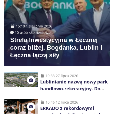
15:10 1 sierpnia 2026
10 osób skomentowało
Strefa Inwestycyjna w Łęcznej
coraz bliżej. Bogdanka, Lublin i
Łęczna łączą siły
10:33 27 lipca 2026
Lublinianie nazwą nowy park
handlowo-rekreacyjny. Do
wygrania 10 tys. zł
10:46 12 lipca 2026
ERKADO z rekordowymi