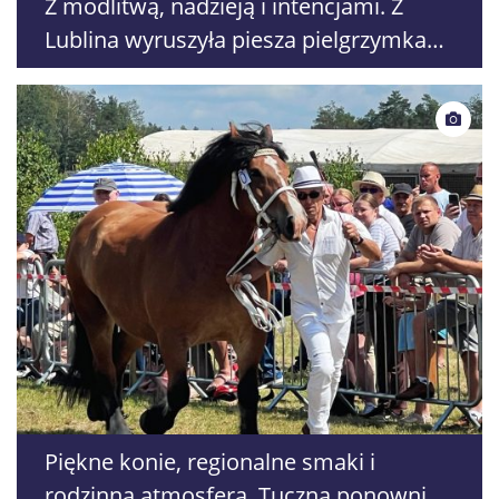
Z modlitwą, nadzieją i intencjami. Z
Lublina wyruszyła piesza pielgrzymka
na Jasną Górę
Piękne konie, regionalne smaki i
rodzinna atmosfera. Tuczna ponownie