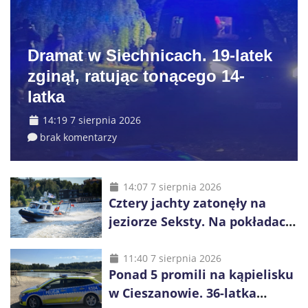
Dramat w Siechnicach. 19-latek
zginął, ratując tonącego 14-
latka
14:19 7 sierpnia 2026
brak komentarzy
14:07 7 sierpnia 2026
Cztery jachty zatonęły na
jeziorze Seksty. Na pokładach
było 37 osób, w tym 29
małoletnich
11:40 7 sierpnia 2026
Ponad 5 promili na kąpielisku
w Cieszanowie. 36-latka