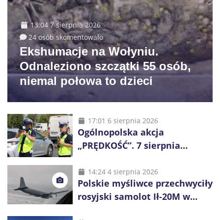
13:04 7 sierpnia 2026
24 osób skomentowało
Ekshumacje na Wołyniu.
Odnaleziono szczątki 55 osób,
niemal połowa to dzieci
17:01 6 sierpnia 2026
Ogólnopolska akcja
„PRĘDKOŚĆ”. 7 sierpnia
policjanci ruszą z kontrolami
14:24 4 sierpnia 2026
Polskie myśliwce przechwyciły
rosyjski samolot Ił-20M w
pobliżu Koszalina