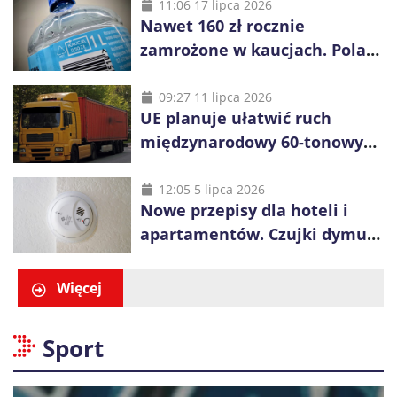
11:06 17 lipca 2026
Nawet 160 zł rocznie
zamrożone w kaucjach. Polacy
mogą tracić pieniądze przez
vouchery
09:27 11 lipca 2026
UE planuje ułatwić ruch
międzynarodowy 60-tonowych
ciężarówek. Kolej obawia się
konkurencji
12:05 5 lipca 2026
Nowe przepisy dla hoteli i
apartamentów. Czujki dymu
są już obowiązkowe
Więcej
Sport