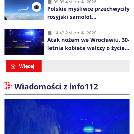
09:09 4 sierpnia 2026
Polskie myśliwce przechwyciły
rosyjski samolot
rozpoznawczy nad Bałtykiem
14:42 2 sierpnia 2026
Atak nożem we Wrocławiu. 30-
letnia kobieta walczy o życie,
zatrzymano 18-letniego
obywatela Ukrainy
Więcej
Wiadomości z info112