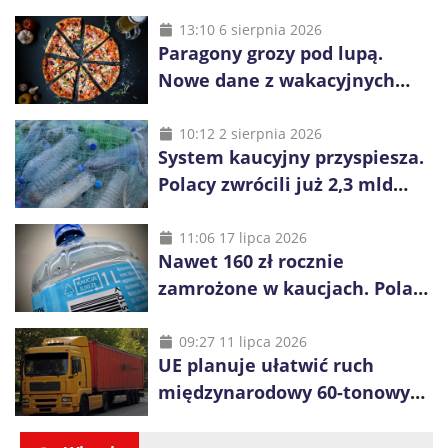
13:10 6 sierpnia 2026
Paragony grozy pod lupą.
Nowe dane z wakacyjnych
kurortów
10:12 2 sierpnia 2026
System kaucyjny przyspiesza.
Polacy zwrócili już 2,3 mld
opakowań
11:06 17 lipca 2026
Nawet 160 zł rocznie
zamrożone w kaucjach. Polacy
mogą tracić pieniądze przez
vouchery
09:27 11 lipca 2026
UE planuje ułatwić ruch
międzynarodowy 60-tonowych
ciężarówek. Kolej obawia się
konkurencji