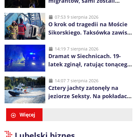
migrantów, sami zostali
zatrzymani. Policja ujawniła
proceder
07:53 9 sierpnia 2026
O krok od tragedii na Moście
Sikorskiego. Taksówka zawisła
kilka metrów nad Odrą
14:19 7 sierpnia 2026
Dramat w Siechnicach. 19-
latek zginął, ratując tonącego
14-latka
14:07 7 sierpnia 2026
Cztery jachty zatonęły na
jeziorze Seksty. Na pokładach
było 37 osób, w tym 29
małoletnich
Więcej
Lubelski biznes