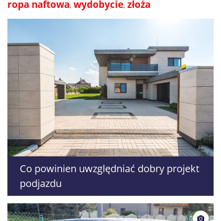
ropa naftowa
wydobycie
złoża
Co powinien uwzględniać dobry projekt
podjazdu