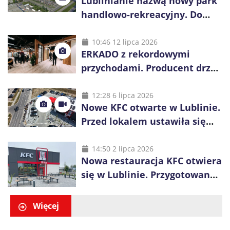
Lublinianie nazwą nowy park
handlowo-rekreacyjny. Do
wygrania 10 tys. zł
10:46 12 lipca 2026
ERKADO z rekordowymi
przychodami. Producent drzwi
świętuje 50-lecie i przyspiesza
inwestycje
12:28 6 lipca 2026
Nowe KFC otwarte w Lublinie.
Przed lokalem ustawiła się
długa kolejka
14:50 2 lipca 2026
Nowa restauracja KFC otwiera
się w Lublinie. Przygotowano
promocje dla pierwszych gości
Więcej