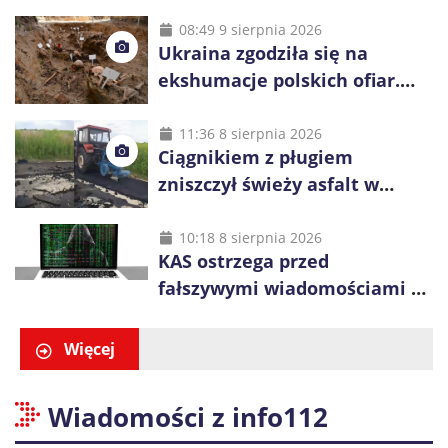
dziesięć powoduje człowiek
08:49 9 sierpnia 2026
Ukraina zgodziła się na
ekshumacje polskich ofiar.
Prace obejmą Hutę Pieniacką
i Ugły
11:36 8 sierpnia 2026
Ciągnikiem z pługiem
zniszczył świeży asfalt w
Gliwicach. Policja zatrzymała
60-latka
10:18 8 sierpnia 2026
KAS ostrzega przed
fałszywymi wiadomościami o
zwrocie podatku. Oszuści dają
48 godzin
Więcej
Wiadomości z info112