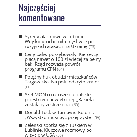
Najczęściej
komentowane
Syreny alarmowe w Lublinie.
Wojsko uruchomiło myśliwce po
rosyjskich atakach na Ukrainę
(73)
Ceny paliw poszybowały. Kierowcy
płacą nawet o 100 zł więcej za pełny
bak. Rząd rozważa powrót
programu CPN
(64)
Potężny huk obudził mieszkańców
Targowiska. Na polu odkryto krater
(60)
Szef MON o naruszeniu polskiej
przestrzeni powietrznej: „Rakieta
zostałaby zestrzelona”
(60)
Donald Tusk w Tarnawie-Kolonii:
„Wszystko musi być przejrzyste”
(59)
Zełenski spotka się z Tuskiem w
Lublinie. Kluczowe rozmowy po
wizycie w USA
(55)