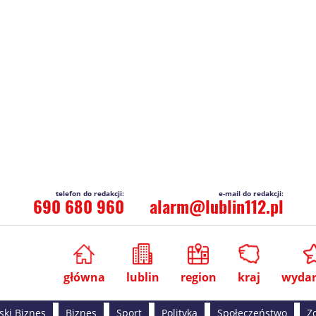
690 680 960
alarm@lublin112.pl
główna
lublin
region
kraj
wydar
ski Biznes
Biznes
Sport
Polityka
Społeczeństwo
Z