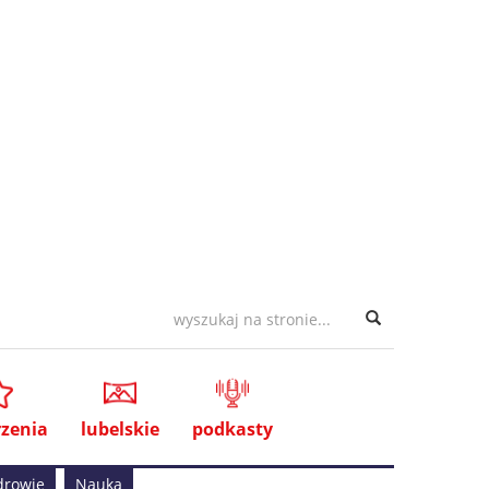
zenia
lubelskie
podkasty
drowie
Nauka