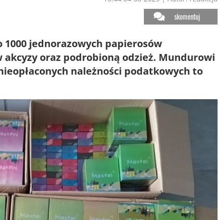
skomentuj
sko 1000 jednorazowych papierosów
w akcyzy oraz podrobioną odzież. Mundurowi
łu nieopłaconych należności podatkowych to