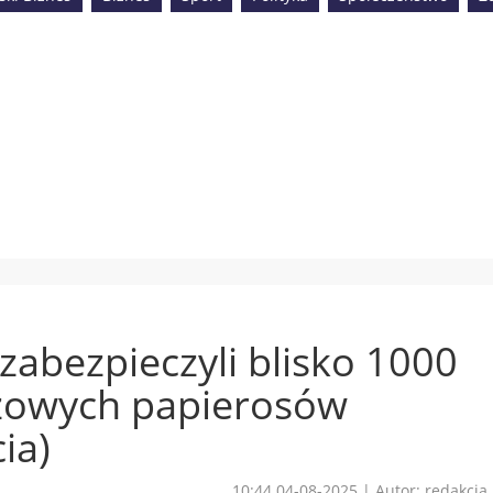
 zabezpieczyli blisko 1000
azowych papierosów
ia)
10:44 04-08-2025
|
Autor: redakcja