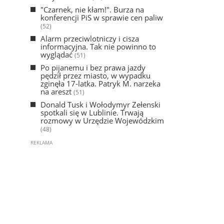
"Czarnek, nie kłam!". Burza na
konferencji PiS w sprawie cen paliw
(52)
Alarm przeciwlotniczy i cisza
informacyjna. Tak nie powinno to
wyglądać
(51)
Po pijanemu i bez prawa jazdy
pędził przez miasto, w wypadku
zginęła 17-latka. Patryk M. narzeka
na areszt
(51)
Donald Tusk i Wołodymyr Zełenski
spotkali się w Lublinie. Trwają
rozmowy w Urzędzie Wojewódzkim
(48)