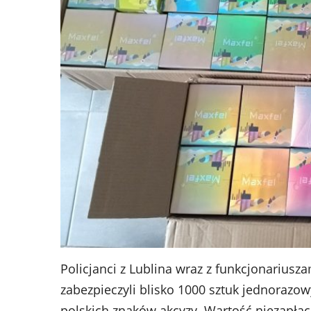
Policjanci z Lublina wraz z funkcjonarius
zabezpieczyli blisko 1000 sztuk jednorazow
polskich znaków akcyzy. Wartość niezapła