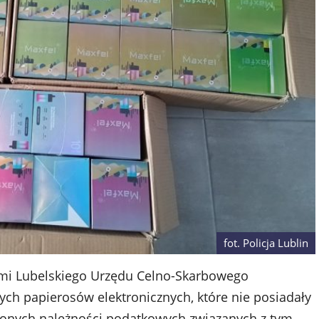
fot. Policja Lublin
zami Lubelskiego Urzędu Celno-Skarbowego
ych papierosów elektronicznych, które nie posiadały
conych należności podatkowych związanych z tym